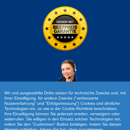
Wir und ausgewählte Dritte setzen für technische Zwecke und, mit
Ihrer Einwilligung, für andere Zwecke ("verbesserte
Nutzererfahrung" und "Erfolgsmessung") Cookies und ähnliche
Individuelle Reiseanfrage!
Technologien ein, so wie in der Cookie-Richtlinie beschrieben.
Ihre Einwilligung können Sie jederzeit erteilen, verweigern oder
widerrufen. Sie willigen in den Einsatz solcher Technologien ein,
Travelcheck © 2026
indem Sie den "Zustimmen"-Button betätigen. Indem Sie diesen
Hinweis schließen, fahren Sie fort, ohne zuzustimmen.