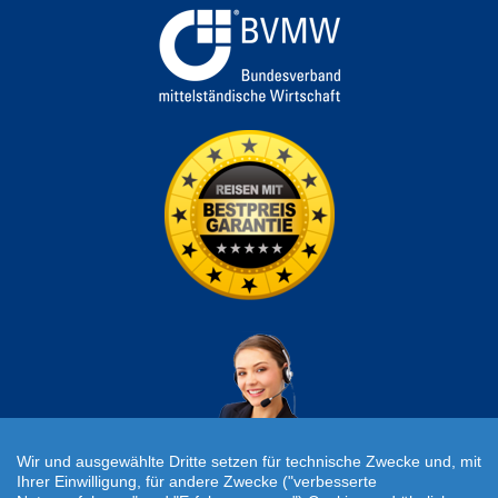
Wir und ausgewählte Dritte setzen für technische Zwecke und, mit
Ihrer Einwilligung, für andere Zwecke ("verbesserte