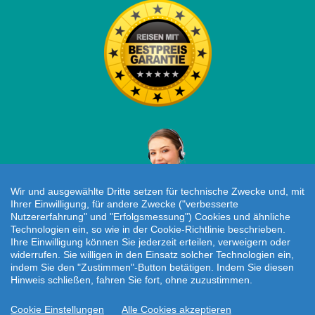
Wir und ausgewählte Dritte setzen für technische Zwecke und, mit
Ihrer Einwilligung, für andere Zwecke ("verbesserte
Nutzererfahrung" und "Erfolgsmessung") Cookies und ähnliche
Technologien ein, so wie in der Cookie-Richtlinie beschrieben.
Individuelle Reiseanfrage!
Ihre Einwilligung können Sie jederzeit erteilen, verweigern oder
widerrufen. Sie willigen in den Einsatz solcher Technologien ein,
Travelcheck © 2026
indem Sie den "Zustimmen"-Button betätigen. Indem Sie diesen
Hinweis schließen, fahren Sie fort, ohne zuzustimmen.
Startseite
|
AGB
|
Kontakt
|
Impressum
|
Datenschutz
Cookie Einstellungen
Alle Cookies akzeptieren