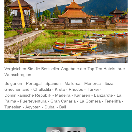
Vergleichen Sie die Bestseller-Angebote der Top Ten Hotels Ihrer
Wunschregion:
Bulgarien
-
Portugal
-
Spanien
-
Mallorca
-
Menorca
-
Ibiza
-
Griechenland
-
Chalkidiki
-
Kreta
-
Rhodos
-
Türkei
-
Dominikanische Republik
-
Madeira
-
Kanaren
-
Lanzarote
-
La
Palma
-
Fuerteventura
-
Gran Canaria
-
La Gomera
-
Teneriffa
-
Tunesien
-
Ägypten
-
Dubai
-
Bali