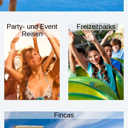
Party- und Event
Freizeitparks
Reisen
Fincas