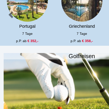
Portugal
Griechenland
7 Tage
7 Tage
p.P. ab
€ 352,-
p.P. ab
€ 358,-
Golfreisen