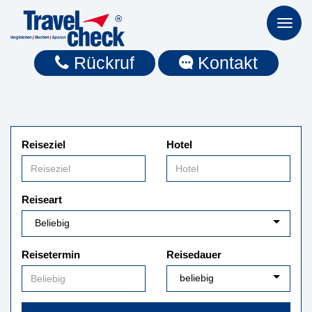
Toggl
naviga
Rückruf
Kontakt
Reiseziel
Hotel
Reiseart
Reisetermin
Reisedauer