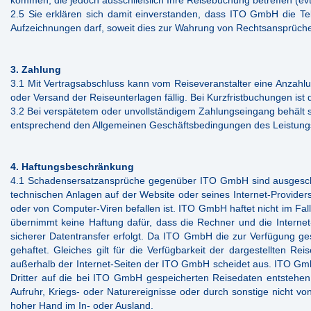
kommen, die jedoch ausschließlich Ihre Reisebuchung betreffen (evt
2.5 Sie erklären sich damit einverstanden, dass ITO GmbH die Tel
Aufzeichnungen darf, soweit dies zur Wahrung von Rechtsansprüchen
3. Zahlung
3.1 Mit Vertragsabschluss kann vom Reiseveranstalter eine Anzahl
oder Versand der Reiseunterlagen fällig. Bei Kurzfristbuchungen ist d
3.2 Bei verspätetem oder unvollständigem Zahlungseingang behält s
entsprechend den Allgemeinen Geschäftsbedingungen des Leistungs
4. Haftungsbeschränkung
4.1 Schadensersatzansprüche gegenüber ITO GmbH sind ausgeschlos
technischen Anlagen auf der Website oder seines Internet-Provider
oder von Computer-Viren befallen ist. ITO GmbH haftet nicht im Fa
übernimmt keine Haftung dafür, dass die Rechner und die Internet-
sicherer Datentransfer erfolgt. Da ITO GmbH die zur Verfügung geste
gehaftet. Gleiches gilt für die Verfügbarkeit der dargestellten R
außerhalb der Internet-Seiten der ITO GmbH scheidet aus. ITO GmbH
Dritter auf die bei ITO GmbH gespeicherten Reisedaten entstehen
Aufruhr, Kriegs- oder Naturereignisse oder durch sonstige nicht 
hoher Hand im In- oder Ausland.