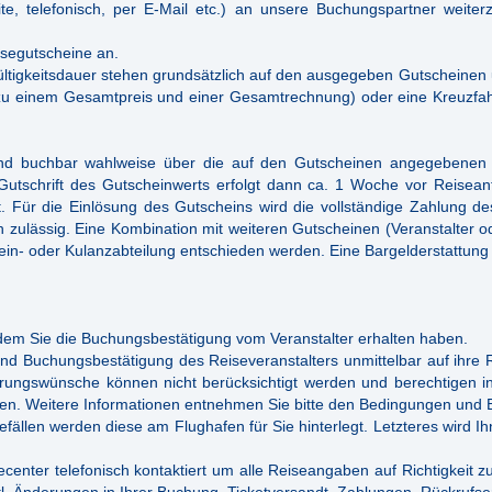
te, telefonisch, per E-Mail etc.) an unsere Buchungspartner weite
segutscheine an.
tigkeitsdauer stehen grundsätzlich auf den ausgegeben Gutscheinen un
s zu einem Gesamtpreis und einer Gesamtrechnung) oder eine Kreuzfa
sind buchbar wahlweise über die auf den Gutscheinen angegebenen 
e Gutschrift des Gutscheinwerts erfolgt dann ca. 1 Woche vor Reisea
Für die Einlösung des Gutscheins wird die vollständige Zahlung de
n zulässig. Eine Kombination mit weiteren Gutscheinen (Veranstalter o
ein- oder Kulanzabteilung entschieden werden. Eine Bargelderstattun
 dem Sie die Buchungsbestätigung vom Veranstalter erhalten haben.
nd Buchungsbestätigung des Reiseveranstalters unmittelbar auf ihre R
ungswünsche können nicht berücksichtigt werden und berechtigen ins
ben. Weitere Informationen entnehmen Sie bitte den Bedingungen und
efällen werden diese am Flughafen für Sie hinterlegt. Letzteres wird I
er telefonisch kontaktiert um alle Reiseangaben auf Richtigkeit zu 