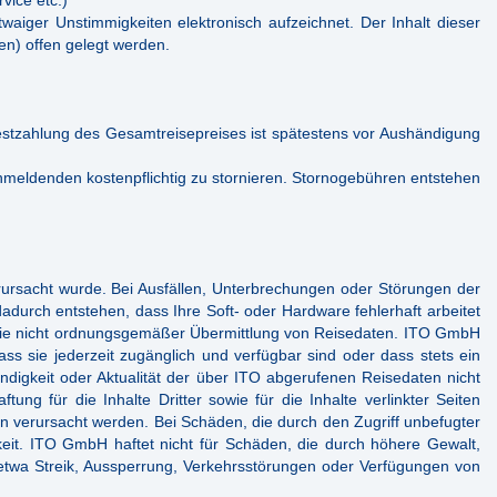
vice etc.)
aiger Unstimmigkeiten elektronisch aufzeichnet. Der Inhalt dieser
en) offen gelegt werden.
estzahlung des Gesamtreisepreises ist spätestens vor Aushändigung
nmeldenden kostenpflichtig zu stornieren. Stornogebühren entstehen
ursacht wurde. Bei Ausfällen, Unterbrechungen oder Störungen der
durch entstehen, dass Ihre Soft- oder Hardware fehlerhaft arbeitet
st wie nicht ordnungsgemäßer Übermittlung von Reisedaten. ITO GmbH
ss sie jederzeit zugänglich und verfügbar sind oder dass stets ein
tändigkeit oder Aktualität der über ITO abgerufenen Reisedaten nicht
ng für die Inhalte Dritter sowie für die Inhalte verlinkter Seiten
n verursacht werden. Bei Schäden, die durch den Zugriff unbefugter
eit. ITO GmbH haftet nicht für Schäden, die durch höhere Gewalt,
 etwa Streik, Aussperrung, Verkehrsstörungen oder Verfügungen von