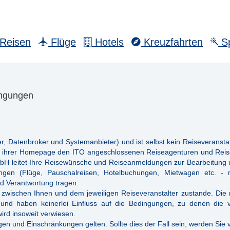
Reisen
Flüge
Hotels
Kreuzfahrten
Sp
ingungen
er, Datenbroker und Systemanbieter) und ist selbst kein Reiseveranst
auf ihrer Homepage den ITO angeschlossenen Reiseagenturen und Reis
mbH leitet Ihre Reisewünsche und Reiseanmeldungen zur Bearbeitun
tungen (Flüge, Pauschalreisen, Hotelbuchungen, Mietwagen etc. - 
nd Verantwortung tragen.
 zwischen Ihnen und dem jeweiligen Reiseveranstalter zustande. Die
d haben keinerlei Einfluss auf die Bedingungen, zu denen die ve
ird insoweit verwiesen.
n und Einschränkungen gelten. Sollte dies der Fall sein, werden Sie