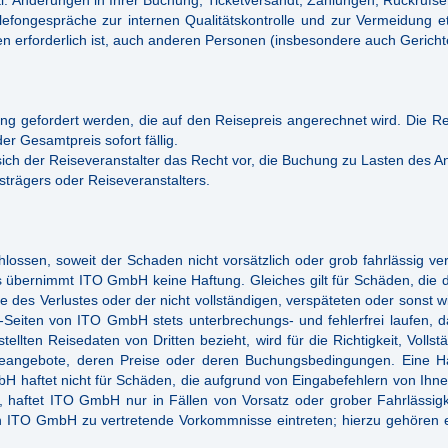
l. Änderungen in Ihrer Buchung, Ticketversandt, Zahlungen, Rückrufser
efongespräche zur internen Qualitätskontrolle und zur Vermeidung etw
 erforderlich ist, auch anderen Personen (insbesondere auch Gericht
ung gefordert werden, die auf den Reisepreis angerechnet wird. Die R
er Gesamtpreis sofort fällig.
ich der Reiseveranstalter das Recht vor, die Buchung zu Lasten des A
trägers oder Reiseveranstalters.
sen, soweit der Schaden nicht vorsätzlich oder grob fahrlässig ver
s übernimmt ITO GmbH keine Haftung. Gleiches gilt für Schäden, die da
lle des Verlustes oder der nicht vollständigen, verspäteten oder son
Seiten von ITO GmbH stets unterbrechungs- und fehlerfrei laufen, da
llten Reisedaten von Dritten bezieht, wird für die Richtigkeit, Volls
eiseangebote, deren Preise oder deren Buchungsbedingungen. Eine Haftu
 haftet nicht für Schäden, die aufgrund von Eingabefehlern von Ihne
, haftet ITO GmbH nur in Fällen von Vorsatz oder grober Fahrlässigk
von ITO GmbH zu vertretende Vorkommnisse eintreten; hierzu gehören