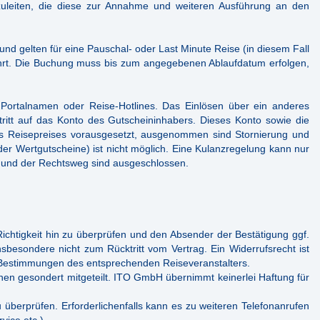
rzuleiten, die diese zur Annahme und weiteren Ausführung an den
d gelten für eine Pauschal- oder Last Minute Reise (in diesem Fall
hrt. Die Buchung muss bis zum angegebenen Ablaufdatum erfolgen,
Portalnamen oder Reise-Hotlines. Das Einlösen über ein anderes
ntritt auf das Konto des Gutscheininhabers. Dieses Konto sowie die
s Reisepreises vorausgesetzt, ausgenommen sind Stornierung und
der Wertgutscheine) ist nicht möglich. Eine Kulanzregelung kann nur
g und der Rechtsweg sind ausgeschlossen.
ichtigkeit hin zu überprüfen und den Absender der Bestätigung ggf.
besondere nicht zum Rücktritt vom Vertrag. Ein Widerrufsrecht ist
 Bestimmungen des entsprechenden Reiseveranstalters.
hnen gesondert mitgeteilt. ITO GmbH übernimmt keinerlei Haftung für
überprüfen. Erforderlichenfalls kann es zu weiteren Telefonanrufen