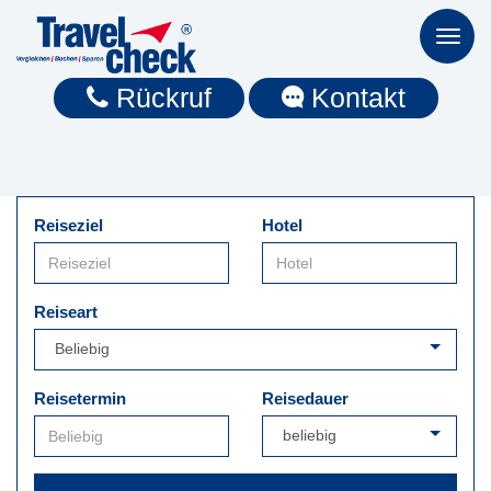
Toggl
naviga
Rückruf
Kontakt
Reiseziel
Hotel
Reiseart
Reisetermin
Reisedauer