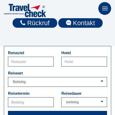
Toggl
naviga
Rückruf
Kontakt
Reiseziel
Hotel
Reiseart
Reisetermin
Reisedauer