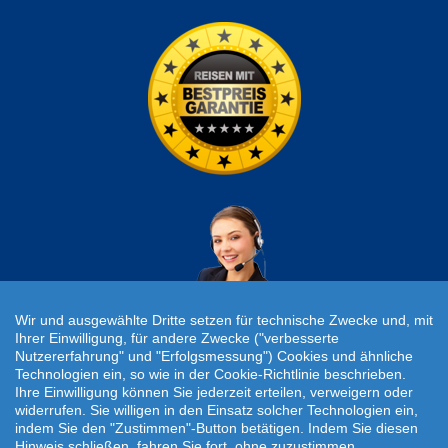
Wir und ausgewählte Dritte setzen für technische Zwecke und, mit
Ihrer Einwilligung, für andere Zwecke ("verbesserte
Nutzererfahrung" und "Erfolgsmessung") Cookies und ähnliche
Individuelle Reiseanfrage!
Technologien ein, so wie in der Cookie-Richtlinie beschrieben.
Ihre Einwilligung können Sie jederzeit erteilen, verweigern oder
widerrufen. Sie willigen in den Einsatz solcher Technologien ein,
Travelcheck © 2026
indem Sie den "Zustimmen"-Button betätigen. Indem Sie diesen
Hinweis schließen, fahren Sie fort, ohne zuzustimmen.