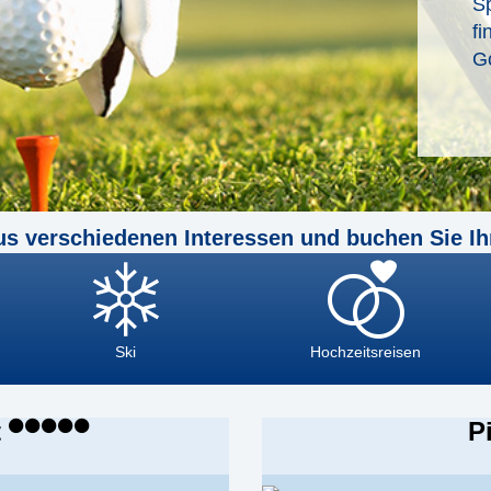
Sp
f
Go
us verschiedenen Interessen und buchen Sie Ih
Ski
Hochzeitsreisen
t
P