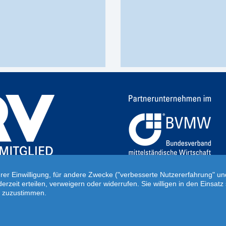
hrer Einwilligung, für andere Zwecke ("verbesserte Nutzererfahrung" u
ederzeit erteilen, verweigern oder widerrufen. Sie willigen in den Eins
ne zuzustimmen.
Startseite
|
AGB
|
Kontakt
|
Impressum
|
Da