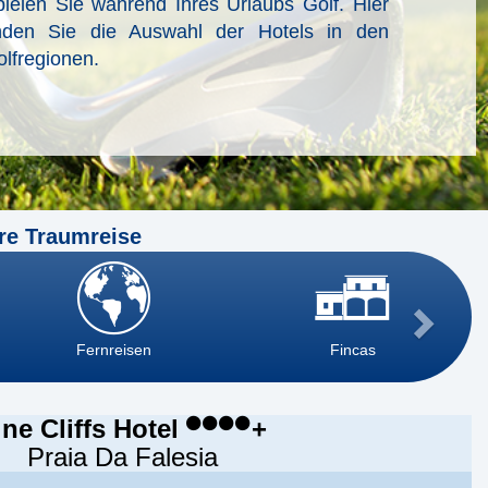
ielen Sie während Ihres Urlaubs Golf. Hier
inden Sie die Auswahl der Hotels in den
lfregionen.
re Traumreise
Fernreisen
Fincas
ine Cliffs Hotel
+
Praia Da Falesia