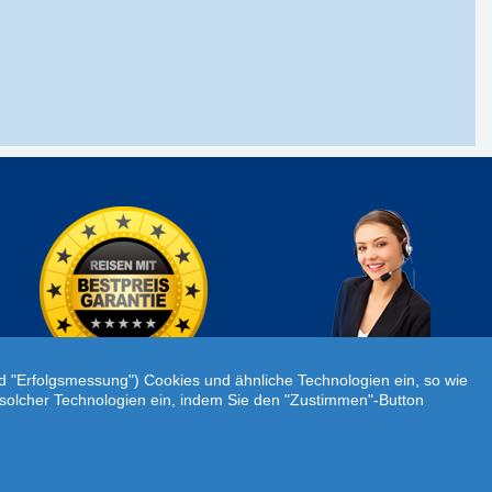
Individuelle Reiseanfrage!
nd "Erfolgsmessung") Cookies und ähnliche Technologien ein, so wie
atz solcher Technologien ein, indem Sie den "Zustimmen"-Button
tenschutz