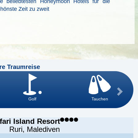
ie beliebtesten Honeymoon Hotels für die
hönste Zeit zu zweit
re Traumreise
Golf
Tauchen
fari Island Resort
Ruri, Malediven