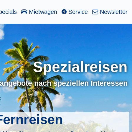
ecials
Mietwagen
Service
Newsletter
Spezialreisen
angebote nach speziellen Interessen
Fernreisen