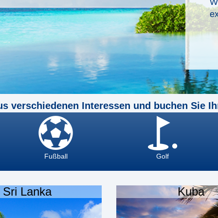
W
ex
us verschiedenen Interessen und buchen Sie Ih
Fußball
Golf
Sri Lanka
Kuba