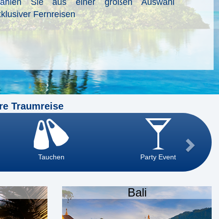
ählen Sie aus einer großen Auswahl
klusiver Fernreisen
re Traumreise
Tauchen
Party Event
Bali