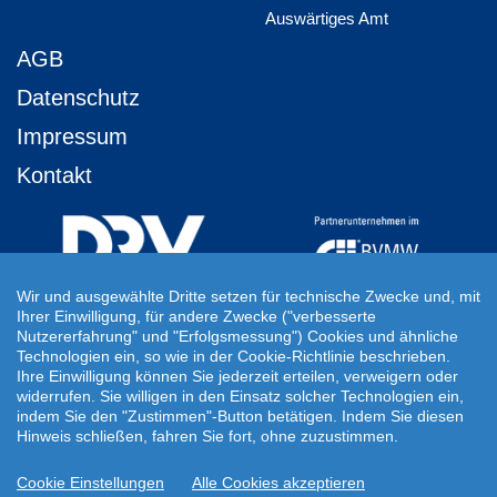
Auswärtiges Amt
AGB
Datenschutz
Impressum
Kontakt
Wir und ausgewählte Dritte setzen für technische Zwecke und, mit
Ihrer Einwilligung, für andere Zwecke ("verbesserte
Ihre Individuelle Reiseanfrage
Nutzererfahrung" und "Erfolgsmessung") Cookies und ähnliche
Technologien ein, so wie in der Cookie-Richtlinie beschrieben.
Auf Ihre ganz persönlichen Vorstellungen abgestimmt!
Ihre Einwilligung können Sie jederzeit erteilen, verweigern oder
Für Ihre individuellen Reisewünsche erstellen wir Ihnen gern ein
widerrufen. Sie willigen in den Einsatz solcher Technologien ein,
persönliches Angebot.
indem Sie den "Zustimmen"-Button betätigen. Indem Sie diesen
Hinweis schließen, fahren Sie fort, ohne zuzustimmen.
JETZT INDIVIDUELLE REISEANFRAGE ERSTELLEN
Cookie Einstellungen
Alle Cookies akzeptieren