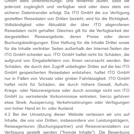
GmbH stets unterbrechungs- und fehlerfrei laufen, dass sie
jederzeit zugänglich und verfügbar sind oder dass stets ein
sicherer Datentransfer erfolgt. Da ITO GmbH die zur Verfügung
gestellten Reisedaten von Dritten bezieht, wird für die Richtigkeit,
Vollständigkeit oder Aktualität der über ITO abgerufenen
Reisedaten nicht gehaftet. Gleiches gilt für die Verfügbarkeit der
dargestellten Reiseangebote, deren Preise oder deren
Buchungsbedingungen. Eine Haftung für die Inhalte Dritter sowie
für die Inhalte verlinkter Seiten außerhalb der Internet-Seiten der
ITO GmbH scheidet aus. ITO GmbH haftet nicht für Schäden, die
aufgrund von Eingabefehlern von Ihnen verursacht werden. Bei
Schäden, die durch den Zugriff unbefugter Dritter auf die bei ITO
GmbH gespeicherten Reisedaten entstehen, haftet ITO GmbH
nur in Fällen von Vorsatz oder grober Fahrlässigkeit. ITO GmbH
haftet nicht für Schäden, die durch höhere Gewalt, Aufruhr,
Kriegs- oder Naturereignisse oder durch sonstige nicht von ITO
GmbH zu vertretende Vorkommnisse eintreten; hierzu gehören
etwa Streik, Aussperrung, Verkehrsstörungen oder Verfügungen
von hoher Hand im In- oder Ausland.
4.2 Bei der Umsetzung dieser Website verlassen wir uns auf
Inhalte, die uns von Dritten, insbesondere von Leistungsträgern,
Reiseagenturen (Buchungspartner) und Reiseveranstaltern zur
Verfügung gestellt werden ("fremde Inhalte"). Die Bewerbung