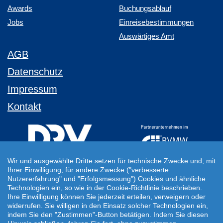
Awards
Buchungsablauf
Jobs
Einreisebestimmungen
Auswärtiges Amt
AGB
Datenschutz
Impressum
Kontakt
Wir und ausgewählte Dritte setzen für technische Zwecke und, mit
Ihrer Einwilligung, für andere Zwecke ("verbesserte
Ihre Individuelle Reiseanfrage
Nutzererfahrung" und "Erfolgsmessung") Cookies und ähnliche
Technologien ein, so wie in der Cookie-Richtlinie beschrieben.
Auf Ihre ganz persönlichen Vorstellungen abgestimmt!
Ihre Einwilligung können Sie jederzeit erteilen, verweigern oder
Für Ihre individuellen Reisewünsche erstellen wir Ihnen gern ein
widerrufen. Sie willigen in den Einsatz solcher Technologien ein,
persönliches Angebot.
indem Sie den "Zustimmen"-Button betätigen. Indem Sie diesen