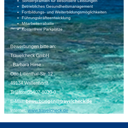
Sonderprämien für besondere Leistungen
Betriebliches Gesundheitsmanagement
Fortbildungs- und Weiterbildungsmöglichkeiten
Führungskräfteentwicklung
Mitarbeiterrabatte
Kostenfreie Parkplätze
Bewerbungen bitte an:
Travelcheck GmbH
- Barbara Hirse -
Otto-Lilienthal-Str. 12
49134 Wallenhorst
Telefon: 05407-8030-0
E-Mail:
bewerbungen@travelcheck.de
Internet:
www.travelcheck.de