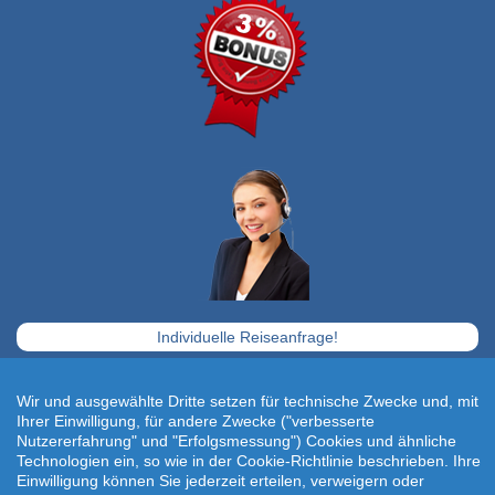
Individuelle Reiseanfrage!
Travelcheck © 2026
Wir und ausgewählte Dritte setzen für technische Zwecke und, mit
Startseite
|
AGB
|
Kontakt
|
Impressum
Ihrer Einwilligung, für andere Zwecke ("verbesserte
Nutzererfahrung" und "Erfolgsmessung") Cookies und ähnliche
|
Datenschutz
Technologien ein, so wie in der Cookie-Richtlinie beschrieben. Ihre
Einwilligung können Sie jederzeit erteilen, verweigern oder