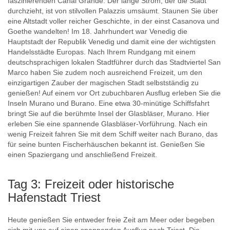
faszinierenden Canal Grande. Der lange Strom, der die Stadt
durchzieht, ist von stilvollen Palazzis umsäumt. Staunen Sie über
eine Altstadt voller reicher Geschichte, in der einst Casanova und
Goethe wandelten! Im 18. Jahrhundert war Venedig die
Hauptstadt der Republik Venedig und damit eine der wichtigsten
Handelsstädte Europas. Nach Ihrem Rundgang mit einem
deutschsprachigen lokalen Stadtführer durch das Stadtviertel San
Marco haben Sie zudem noch ausreichend Freizeit, um den
einzigartigen Zauber der magischen Stadt selbstständig zu
genießen! Auf einem vor Ort zubuchbaren Ausflug erleben Sie die
Inseln Murano und Burano. Eine etwa 30-minütige Schiffsfahrt
bringt Sie auf die berühmte Insel der Glasbläser, Murano. Hier
erleben Sie eine spannende Glasbläser-Vorführung. Nach ein
wenig Freizeit fahren Sie mit dem Schiff weiter nach Burano, das
für seine bunten Fischerhäuschen bekannt ist. Genießen Sie
einen Spaziergang und anschließend Freizeit.
Tag 3: Freizeit oder historische
Hafenstadt Triest
Heute genießen Sie entweder freie Zeit am Meer oder begeben
sich mit uns auf einen spannenden Ausflug nach Triest. Die