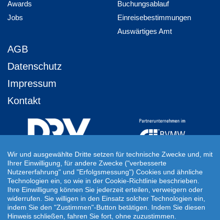
Awards
Buchungsablauf
Jobs
Einreisebestimmungen
Auswärtiges Amt
AGB
Datenschutz
Impressum
Kontakt
Wir und ausgewählte Dritte setzen für technische Zwecke und, mit
Ihrer Einwilligung, für andere Zwecke ("verbesserte
Ihre Individuelle Reiseanfrage
Nutzererfahrung" und "Erfolgsmessung") Cookies und ähnliche
Technologien ein, so wie in der Cookie-Richtlinie beschrieben.
Auf Ihre ganz persönlichen Vorstellungen abgestimmt!
Ihre Einwilligung können Sie jederzeit erteilen, verweigern oder
Für Ihre individuellen Reisewünsche erstellen wir Ihnen gern ein
widerrufen. Sie willigen in den Einsatz solcher Technologien ein,
persönliches Angebot.
indem Sie den "Zustimmen"-Button betätigen. Indem Sie diesen
Hinweis schließen, fahren Sie fort, ohne zuzustimmen.