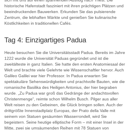
historische Hafenstadt fasziniert mit ihren prächtigen Plätzen und
beeindruckenden Bauwerken. Erkunden Sie das pulsierende
Zentrum, die lebhaften Märkte und genießen Sie kulinarische
Köstlichkeiten in traditionellen Cafés.
Tag 4: Einzigartiges Padua
Heute besuchen Sie die Universitätsstadt Padua. Bereits im Jahre
1222 wurde die Universität Paduas gegründet und ist die
zweitälteste in ganz Italien. Sie hatte den ersten Anatomiesaal der
Welt und brachte viele Gelehrte wie Wissenschaftler hervor. Auch
Galileo Galilei war hier Professor. In Padua erwarten Sie
spektakuläre Sehenswürdigkeiten und prachtvolle Bauten, wie die
romanische Basilika des Heiligen Antonius, der hier begraben
wurde. „Zu Padua war groß das Gedränge der andachtsvollen
Christenmenge“, reimte schon Wilhelm Busch. Pilger aus aller
Welt reisen zu den Gebeinen, die Glück bringen sollen. Auch der
drittgrößte Innenstadtplatz Europas, der Prato della Valle mit
seinem von Statuen gesäumten Wasserrondell, wird Sie
begeistern. Seine heutige elliptische Form – mit einer Insel in der
Mitte, zwei sie umsäumenden Reihen mit 78 Statuen von