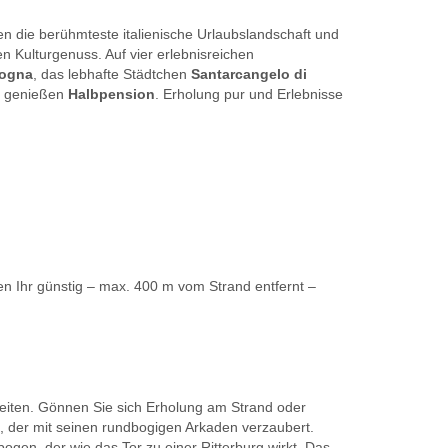
en die berühmteste italienische Urlaubslandschaft und
n Kulturgenuss. Auf vier erlebnisreichen
ogna
, das lebhafte Städtchen
Santarcangelo di
nd genießen
Halbpension
. Erholung pur und Erlebnisse
en Ihr günstig – max. 400 m vom Strand entfernt –
hkeiten. Gönnen Sie sich Erholung am Strand oder
ke, der mit seinen rundbogigen Arkaden verzaubert.
gen, der wie das Tor zu einer Ritterburg wirkt. Das