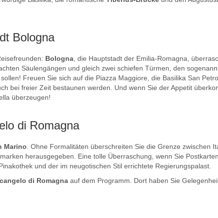
adt Bologna
Reisefreunden:
Bologna
, die Hauptstadt der Emilia-Romagna, überrascht
rdachten Säulengängen und gleich zwei schiefen Türmen, den sogenan
sollen! Freuen Sie sich auf die Piazza Maggiore, die Basilika San Petr
 auch bei freier Zeit bestaunen werden. Und wenn Sie der Appetit über
della überzeugen!
gelo di Romagna
n Marino
. Ohne Formalitäten überschreiten Sie die Grenze zwischen It
iefmarken herausgegeben. Eine tolle Überraschung, wenn Sie Postkarte
inakothek und der im neugotischen Stil errichtete Regierungspalast.
rcangelo di Romagna
auf dem Programm. Dort haben Sie Gelegenheit, 