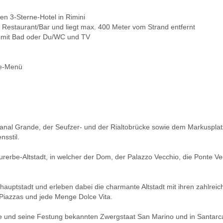
en 3-Sterne-Hotel in Rimini
 Restaurant/Bar und liegt max. 400 Meter vom Strand entfernt
 mit Bad oder Du/WC und TV
ge-Menü
Canal Grande, der Seufzer- und der Rialtobrücke sowie dem Markusplat
nsstil.
turerbe-Altstadt, in welcher der Dom, der Palazzo Vecchio, die ­Ponte 
auptstadt und erleben dabei die charmante Altstadt mit ihren zahlreic
Piazzas und jede Menge Dolce Vita.
ße und seine Festung bekannten Zwergstaat San Marino und in Santar