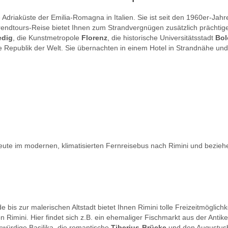
Adriaküste der Emilia-Romagna in Italien. Sie ist seit den 1960er-Jahr
trendtours-Reise bietet Ihnen zum Strandvergnügen zusätzlich prächtige
edig
, die Kunstmetropole
Florenz
, die historische Universitätsstadt
Bol
te Republik der Welt. Sie übernachten in einem Hotel in Strandnähe u
heute im modernen, klimatisierten Fernreisebus nach Rimini und bezieh
bis zur malerischen Altstadt bietet Ihnen Rimini tolle Freizeitmöglic
 Rimini. Hier findet sich z.B. ein ehemaliger Fischmarkt aus der Anti
hrwürdige Basilika, die romantische
Tiberius-Brücke
und den Augustusbo