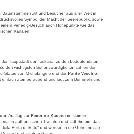
ver Baumstämme ruht und Besucher aus aller Welt in
drucksvolles Symbol der Macht der Seerepublik, sowie
ei einem Venedig-Besuch auch Höhepunkte wie das
ischen Kanälen.
, die Hauptstadt der Toskana, zu den bedeutendsten
 Zu den wichtigsten Sehenswürdigkeiten zählen der
vid-Statue von Michelangelo und der
Ponte Vecchio
,
ist einfach atemberaubend und lädt zum Bummeln und
aren Ausflug zur
Pecorino-Käserei
im kleinen
onal in authentischen Trachten und lädt Sie ein, das
 della Porta di Sotto“ und werden in die Geheimnisse
n, Dessert und lokalem Grappa