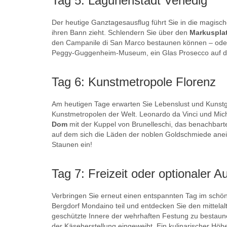
Tag 5: Lagunenstadt Venedig
Der heutige Ganztagesausflug führt Sie in die magis
ihren Bann zieht. Schlendern Sie über den
Markuspla
den Campanile di San Marco bestaunen können – ode
Peggy-Guggenheim-Museum, ein Glas Prosecco auf der
Tag 6: Kunstmetropole Florenz
Am heutigen Tage erwarten Sie Lebenslust und Kunstg
Kunstmetropolen der Welt. Leonardo da Vinci und Mich
Dom
mit der Kuppel von Brunelleschi, das benachbart
auf dem sich die Läden der noblen Goldschmiede anei
Staunen ein!
Tag 7: Freizeit oder optionaler A
Verbringen Sie erneut einen entspannten Tag im schö
Bergdorf Mondaino teil und entdecken Sie den mittelal
geschützte Innere der wehrhaften Festung zu bestaunen
der Käseherstellung eingeweiht. Ein kulinarischer Höh