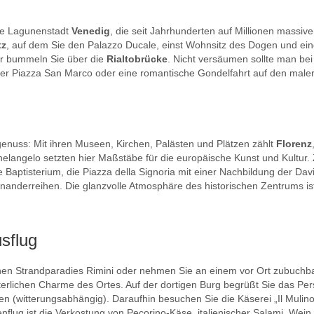
che Lagunenstadt
Venedig
, die seit Jahrhunderten auf Millionen massi
tz
, auf dem Sie den Palazzo Ducale, einst Wohnsitz des Dogen und ein
r bummeln Sie über die
Rialtobrücke
. Nicht versäumen sollte man b
 Piazza San Marco oder eine romantische Gondelfahrt auf den maler
enuss: Mit ihren Museen, Kirchen, Palästen und Plätzen zählt
Florenz
elangelo setzten hier Maßstäbe für die europäische Kunst und Kultur.
e Baptisterium, die Piazza della Signoria mit einer Nachbildung der Da
nanderreihen. Die glanzvolle Atmosphäre des historischen Zentrums 
usflug
nen Strandparadies Rimini oder nehmen Sie an einem vor Ort zubuchb
terlichen Charme des Ortes. Auf der dortigen Burg begrüßt Sie das Pers
 (witterungsabhängig). Daraufhin besuchen Sie die Käserei „Il Mulino
enflug ist die Verkostung von Pecorino-Käse, italienischer Salami, Wei