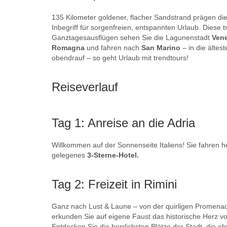
135 Kilometer goldener, flacher Sandstrand prägen die 
Inbegriff für sorgenfreien, entspannten Urlaub. Diese 
Ganztagesausflügen sehen Sie die Lagunenstadt
Ven
Romagna
und fahren nach
San Marino
– in die ältes
obendrauf – so geht Urlaub mit trendtours!
Reiseverlauf
Tag 1: Anreise an die Adria
Willkommen auf der Sonnenseite Italiens! Sie fahren 
gelegenes
3-Sterne-Hotel.
Tag 2: Freizeit in Rimini
Ganz nach Lust & Laune – von der quirligen Promenade 
erkunden Sie auf eigene Faust das historische Herz von
Entdecken Sie die herrlichsten Plätze der Stadt, die e