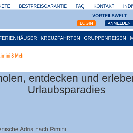
KETE
BESTPREISGARANTIE
FAQ
KONTAKT
IND
VORTEILSWELT
LOGIN
ANMELDEN
FERIENHÄUSER
KREUZFAHRTEN
GRUPPENREISEN
Rimini & Mehr
holen, entdecken und erleb
Urlaubsparadies
ienische Adria nach Rimini