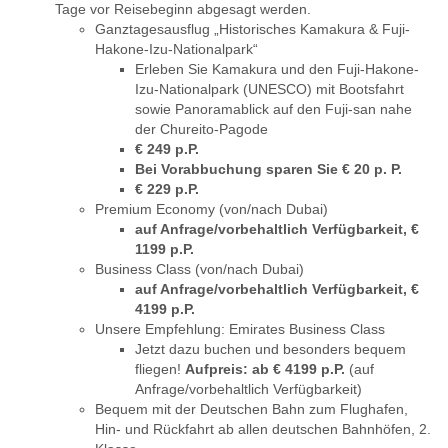
Tage vor Reisebeginn abgesagt werden.
Ganztagesausflug „Historisches Kamakura & Fuji-
Hakone-Izu-Nationalpark“
Erleben Sie Kamakura und den Fuji-Hakone-
Izu-Nationalpark (UNESCO) mit Bootsfahrt
sowie Panoramablick auf den Fuji-san nahe
der Chureito-Pagode
€ 249 p.P.
Bei Vorabbuchung sparen Sie € 20 p. P.
€ 229 p.P.
Premium Economy (von/nach Dubai)
auf Anfrage/vorbehaltlich Verfügbarkeit, €
1199 p.P.
Business Class (von/nach Dubai)
auf Anfrage/vorbehaltlich Verfügbarkeit, €
4199 p.P.
Unsere Empfehlung: Emirates Business Class
Jetzt dazu buchen und besonders bequem
fliegen!
Aufpreis: ab € 4199 p.P.
(auf
Anfrage/vorbehaltlich Verfügbarkeit)
Bequem mit der Deutschen Bahn zum Flughafen,
Hin- und Rückfahrt ab allen deutschen Bahnhöfen, 2.