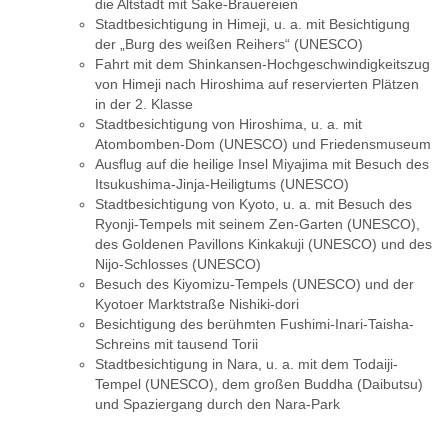
die Altstadt mit Sake-Brauereien
Stadtbesichtigung in Himeji, u. a. mit Besichtigung
der „Burg des weißen Reihers“ (UNESCO)
Fahrt mit dem Shinkansen-Hochgeschwindigkeitszug
von Himeji nach Hiroshima auf reservierten Plätzen
in der 2. Klasse
Stadtbesichtigung von Hiroshima, u. a. mit
Atombomben-Dom (UNESCO) und Friedensmuseum
Ausflug auf die heilige Insel Miyajima mit Besuch des
Itsukushima-Jinja-Heiligtums (UNESCO)
Stadtbesichtigung von Kyoto, u. a. mit Besuch des
Ryonji-Tempels mit seinem Zen-Garten (UNESCO),
des Goldenen Pavillons Kinkakuji (UNESCO) und des
Nijo-Schlosses (UNESCO)
Besuch des Kiyomizu-Tempels (UNESCO) und der
Kyotoer Marktstraße Nishiki-dori
Besichtigung des berühmten Fushimi-Inari-Taisha-
Schreins mit tausend Torii
Stadtbesichtigung in Nara, u. a. mit dem Todaiji-
Tempel (UNESCO), dem großen Buddha (Daibutsu)
und Spaziergang durch den Nara-Park