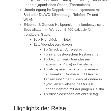
über ein japanisches Onsen (Thermalbad).
Unterbringung im Doppelzimmer ausgestattet mit
Bad oder Du/WC, Klimaanlage, Telefon, TV und
WLAN.
Erlebnis- & Genuss-Halbpension mit landestypischen
Spezialitäten im Wert von € 400 exklusiv für
trendtours-Gäste:
10 x Frühstück im Hotel
11 x Abendessen, davon
1 x Snack am Anreisetag
7 x in landestypischen Restaurants
1 x Okonomiyaki-Abendessen
(japanische Pizza) in Hiroshima
1 x als japanischer Abend in einem
traditionellen Gasthaus mit Geisha-
Tänzen und Shabu-Shabu-Fondue in
Kyoto, anschließend Zeit für ein
Erinnerungsfoto mit der jungen Geisha
1 x Abschiedsessen am Abreisetag
Highlights der Reise