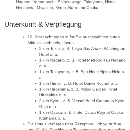
Nagano, Yamanouchi, Shirakawago, Takayama, Himeji,
Hiroshima, Miyajima, Kyoto, Nara und Osaka
Unterkunft & Verpflegung
10 Übernachtungen in für Sie ausgewählten guten
Mittelklassehotels, davon
3 x in Tokio, z. B. Tokyo Bay Ariake Washington
Hotel o. a.
1 x in Nagano, z. B. Hotel Metropolitan Nagano
o. a.
1 x in Takayama, z. B. Spa Hotel Alpina Hida o.
a.
1 x in Himeji, z. B. Hotel Daiwa Roynet o. a.
1 x in Hiroshima, z. B. Mitsui Garden Hotel
Hiroshima o. a.
2 x in Kyoto, z. B. Vessel Hotel Campana Kyoto
Gojo o. a.
1 x in Osaka, z. B. Hotel Daiwa Roynet Osaka
Kitahama o. a.
Die Hotels verfügen über Rezeption, Lobby, Aufzug
und WLAN. Das Hotel in Takayama verfügt zusätzlich