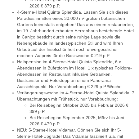
2026 € 379 p.P.
4-Sterne-Hotel Quinta Splendida. Lassen Sie sich dieses
Paradies inmitten eines 30.000 m² großen botanischen
Gartens keinesfalls entgehen! Das aus einem restaurierten,
im 19. Jahrhundert erbauten Herrenhaus bestehende Hotel
in Caniço besticht durch seine ruhige Lage sowie die
Nebengebäude im landestypischen Stil und wird Ihren
Urlaub auf der Inselschönheit noch unvergesslicher
machen. Aufpreis für die Basiswoche € 219 p.P.
Halbpension im 4-Sterne-Hotel Quinta Splendida, 6 x
Abendessen in Büfettform im Hotel, 1 x typisches Folklore-
Abendessen im Restaurant inklusive Getränken,
Bustransfer und Fotostopp an einem Panorama-
Aussichtspunkt. Nur Vorabbuchung € 229 p.P./Woche
Verlängerungswoche im 4-Sterne-Hotel Quinta Splendida, 7
Übernachtungen mit Frühstück, nur Vorabbuchung:
Bei Reisebeginn Oktober 2025 bis Februar 2026 €
399 p.P.
Bei Reisebeginn September 2025, März bis Juni
2026 € 479 p.P.
NEU: 5-Sterne-Hotel Vidamar. Gönnen Sie sich Ihr 5-
Sterne-Hotel-Upgrade! Das Vidamar fasziniert u.a. mit