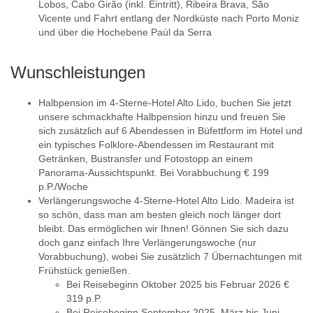
Lobos, Cabo Girão (inkl. Eintritt), Ribeira Brava, São
Vicente und Fahrt entlang der Nordküste nach Porto Moniz
und über die Hochebene Paúl da Serra
Wunschleistungen
Halbpension im 4-Sterne-Hotel Alto Lido, buchen Sie jetzt
unsere schmackhafte Halbpension hinzu und freuen Sie
sich zusätzlich auf 6 Abendessen in Büfettform im Hotel und
ein typisches Folklore-Abendessen im Restaurant mit
Getränken, Bustransfer und Fotostopp an einem
Panorama-Aussichtspunkt. Bei Vorabbuchung € 199
p.P./Woche
Verlängerungswoche 4-Sterne-Hotel Alto Lido. Madeira ist
so schön, dass man am besten gleich noch länger dort
bleibt. Das ermöglichen wir Ihnen! Gönnen Sie sich dazu
doch ganz einfach Ihre Verlängerungswoche (nur
Vorabbuchung), wobei Sie zusätzlich 7 Übernachtungen mit
Frühstück genießen.
Bei Reisebeginn Oktober 2025 bis Februar 2026 €
319 p.P.
Bei Reisebeginn September 2025, März bis Juni