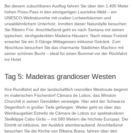
Bei diesem zubuchbaren Ausflug fahren Sie über den 1.400 Meter
hohen Poiso-Pass in den einzigartigen Laurisilva-Wald – ein
UNESCO-Weltnaturerbe mit uralten Lorbeerbäumen und
urwaldähnlichem Unterholz. Inmitten dieser Naturidylle besuchen
Sie Ribeiro Frio. Anschließend geht es nach Santana mit seinen
typischen, strohgedeckten Madeira-Häusern. Nach etwas Freizeit
erwartet Sie ein 3-Gänge-Mittagessen inklusive Getränk. Zum
Abschluss besuchen Sie das charmante Städtchen Machico mit
seiner schönen Bucht – ideal für einen Bummel vor der Rückfahrt
ins Hotel.
Tag 5: Madeiras grandioser Westen
Ihre Rundfahrt auf der landschaftlich reizvollen Westroute beginnt
im malerischen Fischerdorf Câmara de Lobos, das Winston
Churchill in seinen Gemälden verewigte. Hier wird der Schwarze
Degenfisch in großer Tiefe gefangen. Weiter geht es über das
Weinbaugebiet Estreito de Câmara de Lobos zur spektakulären
Steilklippe Cabo Girão – mit 580 Metern die höchste Europas. Der
Eintritt ist inklusive, der Ausblick atemberaubend. Anschließend
besuchen Sie die Kirche von Ribeira Brava, fahren über den