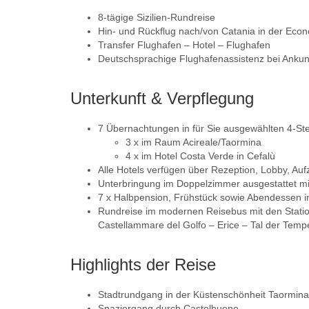
8-tägige Sizilien-Rundreise
Hin- und Rückflug nach/von Catania in der Econo
Transfer Flughafen – Hotel – Flughafen
Deutschsprachige Flughafenassistenz bei Ankunf
Unterkunft & Verpflegung
7 Übernachtungen in für Sie ausgewählten 4-St
3 x im Raum Acireale/Taormina
4 x im Hotel Costa Verde in Cefalù
Alle Hotels verfügen über Rezeption, Lobby, Auf
Unterbringung im Doppelzimmer ausgestattet mit
7 x Halbpension, Frühstück sowie Abendessen i
Rundreise im modernen Reisebus mit den Statio
Castellammare del Golfo – Erice – Tal der Tempe
Highlights der Reise
Stadtrundgang in der Küstenschönheit Taormina 
Spaziergang durch Castelbuono