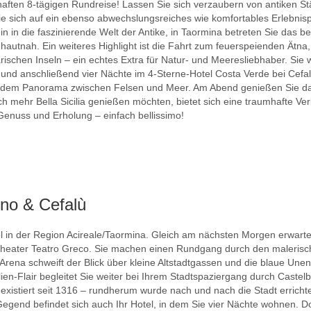
umhaften 8-tägigen Rundreise! Lassen Sie sich verzaubern von antiken S
ie sich auf ein ebenso abwechslungsreiches wie komfortables Erlebni
n in die faszinierende Welt der Antike, in Taormina betreten Sie das 
hautnah. Ein weiteres Highlight ist die Fahrt zum feuerspeienden Ätna
rischen Inseln – ein echtes Extra für Natur- und Meeresliebhaber. Sie
, und anschließend vier Nächte im 4-Sterne-Hotel Costa Verde bei Cefa
d dem Panorama zwischen Felsen und Meer. Am Abend genießen Sie da
och mehr Bella Sicilia genießen möchten, bietet sich eine traumhafte 
 Genuss und Erholung – einfach bellissimo!
ono & Cefalù
el in der Region Acireale/Taormina. Gleich am nächsten Morgen erwartet 
eater Teatro Greco. Sie machen einen Rundgang durch den malerischen
rena schweift der Blick über kleine Altstadtgassen und die blaue Unen
ien-Flair begleitet Sie weiter bei Ihrem Stadtspaziergang durch Castel
existiert seit 1316 – rundherum wurde nach und nach die Stadt erricht
 Gegend befindet sich auch Ihr Hotel, in dem Sie vier Nächte wohnen. 