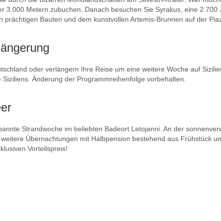
r 3.000 Metern zubuchen. Danach besuchen Sie Syrakus, eine 2.700 J
hren prächtigen Bauten und dem kunstvollen Artemis-Brunnen auf der Pi
längerung
schland oder verlängern Ihre Reise um eine weitere Woche auf Sizilie
 Siziliens. Änderung der Programmreihenfolge vorbehalten.
er
spannte Strandwoche im beliebten Badeort Letojanni. An der sonnenverw
f 7 weitere Übernachtungen mit Halbpension bestehend aus Frühstück 
lusiven Vorteilspreis!