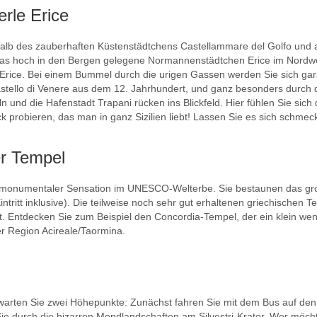
rle Erice
halb des zauberhaften Küstenstädtchens Castellammare del Golfo und 
in das hoch in den Bergen gelegene Normannenstädtchen Erice im Nordwes
 Erice. Bei einem Bummel durch die urigen Gassen werden Sie sich gara
stello di Venere aus dem 12. Jahrhundert, und ganz besonders durch 
ln und die Hafenstadt Trapani rücken ins Blickfeld. Hier fühlen Sie 
 probieren, das man in ganz Sizilien liebt! Lassen Sie es sich schmec
r Tempel
d monumentaler Sensation im UNESCO-Welterbe. Sie bestaunen das groß
intritt inklusive). Die teilweise noch sehr gut erhaltenen griechische
t. Entdecken Sie zum Beispiel den Concordia-Tempel, der ein klein weni
der Region Acireale/Taormina.
 erwarten Sie zwei Höhepunkte: Zunächst fahren Sie mit dem Bus auf d
ie durch die bizarren Mondlandschaften am Silvestri-Krater. Wer möcht