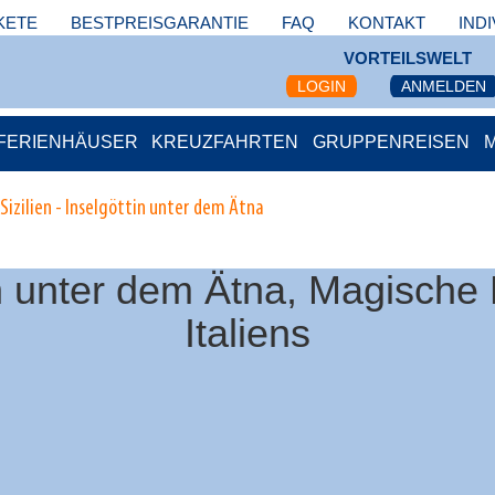
KETE
BESTPREISGARANTIE
FAQ
KONTAKT
IND
VORTEILSWELT
LOGIN
ANMELDEN
FERIENHÄUSER
KREUZFAHRTEN
GRUPPENREISEN
Sizilien - Inselgöttin unter dem Ätna
ttin unter dem Ätna, Magisc
Italiens