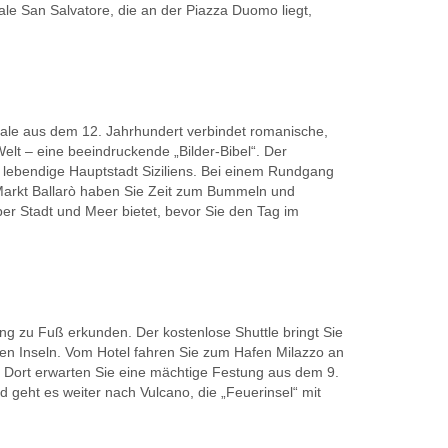
le San Salvatore, die an der Piazza Duomo liegt,
ale aus dem 12. Jahrhundert verbindet romanische,
elt – eine beeindruckende „Bilder-Bibel“. Der
e lebendige Hauptstadt Siziliens. Bei einem Rundgang
 Markt Ballarò haben Sie Zeit zum Bummeln und
ber Stadt und Meer bietet, bevor Sie den Tag im
g zu Fuß erkunden. Der kostenlose Shuttle bringt Sie
hen Inseln. Vom Hotel fahren Sie zum Hafen Milazzo an
. Dort erwarten Sie eine mächtige Festung aus dem 9.
 geht es weiter nach Vulcano, die „Feuerinsel“ mit