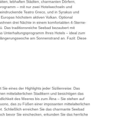
tätten, lebhaften Städten, charmanten Dörfern,
sprogramm – mit nur zwei Hotelwechseln und
beeindruckende Teatro Greco, und in Syrakus und
, Europas höchstem aktiven Vulkan. Optional
 wohnen drei Nächte in einem komfortablen 4-Sterne-
lù. Das traditionsreiche Seebad bezaubert mit
s Unterhaltungsprogramm Ihres Hotels – ideal zum
Verlängerungswoche am Sonnenstrand an. Fazit: Diese
Sie eines der Highlights jeder Sizilienreise: Das
 mittelalterlichen Stadtkern und besichtigen das
dlichkeit des Meeres bis zum Ätna – Sie stehen auf
buono, das zu Füßen einer imposanten mittelalterlichen
et. Schließlich erreichen Sie das charmante Seebad
Doch bevor Sie einchecken, erkunden Sie das herrliche