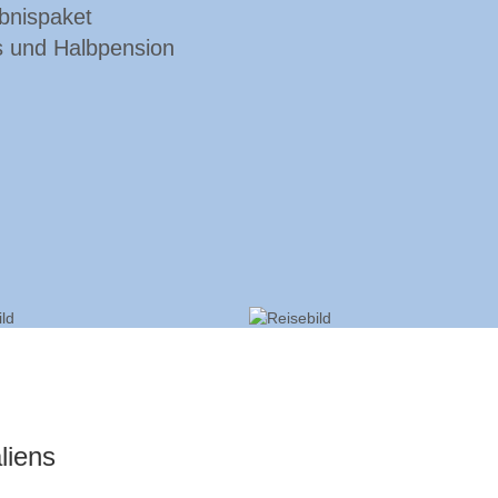
ebnispaket
s und Halbpension
liens