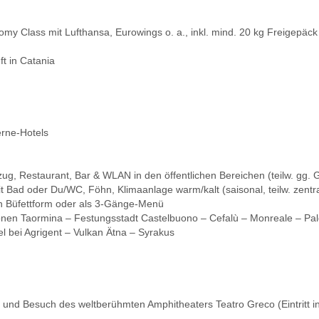
my Class mit Lufthansa, Eurowings o. a., inkl. mind. 20 kg Freigepäck
t in Catania
erne-Hotels
zug, Restaurant, Bar & WLAN in den öffentlichen Bereichen (teilw. gg. 
 Bad oder Du/WC, Föhn, Klimaanlage warm/kalt (saisonal, teilw. zentra
n Büfettform oder als 3-Gänge-Menü
nen Taormina – Festungsstadt Castelbuono – Cefalù – Monreale – Pal
l bei Agrigent – Vulkan Ätna – Syrakus
und Besuch des weltberühmten Amphitheaters Teatro Greco (Eintritt in