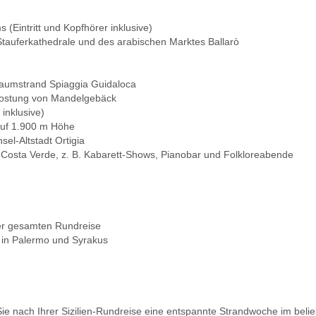
(Eintritt und Kopfhörer inklusive)
tauferkathedrale und des arabischen Marktes Ballarò
raumstrand Spiaggia Guidaloca
rkostung von Mandelgebäck
 inklusive)
 auf 1.900 m Höhe
el-Altstadt Ortigia
osta Verde, z. B. Kabarett-Shows, Pianobar und Folkloreabende
er gesamten Rundreise
r in Palermo und Syrakus
e nach Ihrer Sizilien-Rundreise eine entspannte Strandwoche im beli