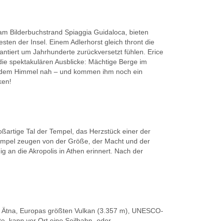
am Bilderbuchstrand Spiaggia Guidaloca, bieten
ten der Insel. Einem Adlerhorst gleich thront die
ntiert um Jahrhunderte zurückversetzt fühlen. Erice
die spektakulären Ausblicke: Mächtige Berge im
sich dem Himmel nah – und kommen ihm noch ein
ken!
artige Tal der Tempel, das Herzstück einer der
n Tempel zeugen von der Größe, der Macht und der
g an die Akropolis in Athen erinnert. Nach der
en Ätna, Europas größten Vulkan (3.357 m), UNESCO-
e, kann vor Ort eine Seilbahn- oder