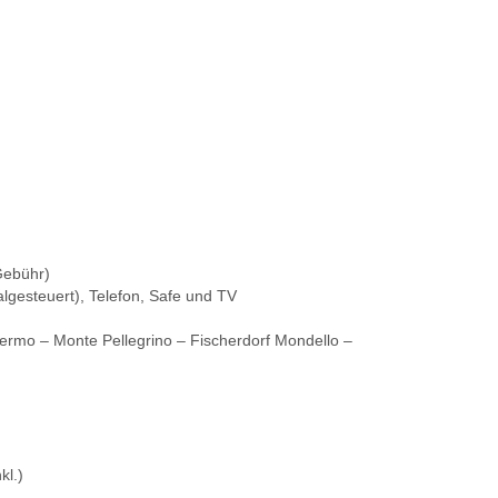
Gebühr)
lgesteuert), Telefon, Safe und TV
ermo – Monte Pellegrino – Fischerdorf Mondello –
kl.)