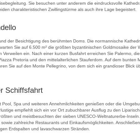
ebegleitung. Sie besuchen unter anderem die eindrucksvolle Kathedra
iden charakteristischen Zwillingstürme als auch ihre Lage begeistert.
dello
 und der Besichtigung des berühmten Doms. Die normannische Kathedr
rwarten Sie auf 6.500 m² die größten byzantinischen Goldmosaike der W
m Verweilen ein. Nach einer kurzen Busfahrt erreichen Sie Palermo, di
iazza Pretoria und den mittelalterlichen Stauferdom. Auf dem bunten
ren Sie auf den Monte Pellegrino, von dem sich ein grandioser Blick ü
r Schiffsfahrt
t Pool, Spa und weiteren Annehmlichkeiten genießen oder die Umgebun
ustige empfiehlt sich ein vor Ort zubuchbarer Ausflug zu den Liparisc
r größten und meistbesuchten der sieben UNESCO-Weltnaturerbe-Inseln
k sowie zahlreiche Restaurants und Einkaufsmöglichkeiten. Anschließend
igen Erdspalten und lavaschwarzen Stränden.