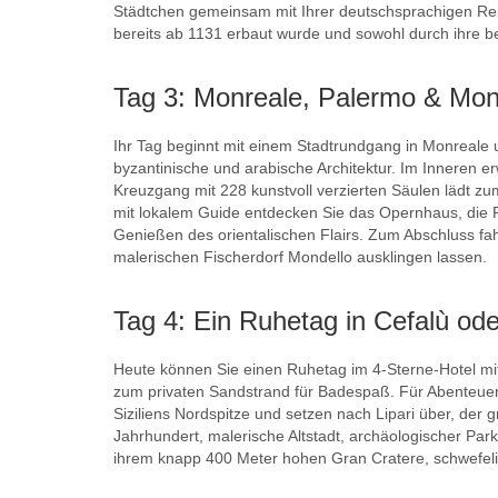
Städtchen gemeinsam mit Ihrer deutschsprachigen Reis
bereits ab 1131 erbaut wurde und sowohl durch ihre be
Tag 3: Monreale, Palermo & Mon
Ihr Tag beginnt mit einem Stadtrundgang in Monreale
byzantinische und arabische Architektur. Im Inneren e
Kreuzgang mit 228 kunstvoll verzierten Säulen lädt zu
mit lokalem Guide entdecken Sie das Opernhaus, die P
Genießen des orientalischen Flairs. Zum Abschluss fah
malerischen Fischerdorf Mondello ausklingen lassen.
Tag 4: Ein Ruhetag in Cefalù ode
Heute können Sie einen Ruhetag im 4-Sterne-Hotel mi
zum privaten Sandstrand für Badespaß. Für Abenteuerl
Siziliens Nordspitze und setzen nach Lipari über, de
Jahrhundert, malerische Altstadt, archäologischer Par
ihrem knapp 400 Meter hohen Gran Cratere, schwefel