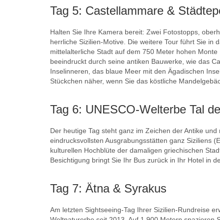
Tag 5: Castellammare & Städtepe
Halten Sie Ihre Kamera bereit: Zwei Fotostopps, ober
herrliche Sizilien-Motive. Die weitere Tour führt Sie 
mittelalterliche Stadt auf dem 750 Meter hohen Monte
beeindruckt durch seine antiken Bauwerke, wie das Ca
Inselinneren, das blaue Meer mit den Ägadischen Inse
Stückchen näher, wenn Sie das köstliche Mandelgebäck
Tag 6: UNESCO-Welterbe Tal de
Der heutige Tag steht ganz im Zeichen der Antike un
eindrucksvollsten Ausgrabungsstätten ganz Siziliens (E
kulturellen Hochblüte der damaligen griechischen Stad
Besichtigung bringt Sie Ihr Bus zurück in Ihr Hotel in 
Tag 7: Ätna & Syrakus
Am letzten Sightseeing-Tag Ihrer Sizilien-Rundreise
Weltnaturerbe seit 2013. Auf 1.900 Metern spazieren S