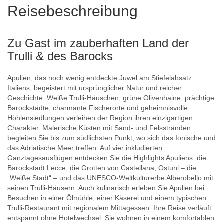
Reisebeschreibung
Zu Gast im zauberhaften Land der
Trulli & des Barocks
Apulien, das noch wenig entdeckte Juwel am Stiefelabsatz
Italiens, begeistert mit ursprünglicher Natur und reicher
Geschichte. Weiße Trulli-Häuschen, grüne Olivenhaine, prächtige
Barockstädte, charmante Fischerorte und geheimnisvolle
Höhlensiedlungen verleihen der Region ihren einzigartigen
Charakter. Malerische Küsten mit Sand- und Felsstränden
begleiten Sie bis zum südlichsten Punkt, wo sich das Ionische und
das Adriatische Meer treffen. Auf vier inkludierten
Ganztagesausflügen entdecken Sie die Highlights Apuliens: die
Barockstadt Lecce, die Grotten von Castellana, Ostuni – die
„Weiße Stadt“ – und das UNESCO-Weltkulturerbe Alberobello mit
seinen Trulli-Häusern. Auch kulinarisch erleben Sie Apulien bei
Besuchen in einer Ölmühle, einer Käserei und einem typischen
Trulli-Restaurant mit regionalem Mittagessen. Ihre Reise verläuft
entspannt ohne Hotelwechsel. Sie wohnen in einem komfortablen