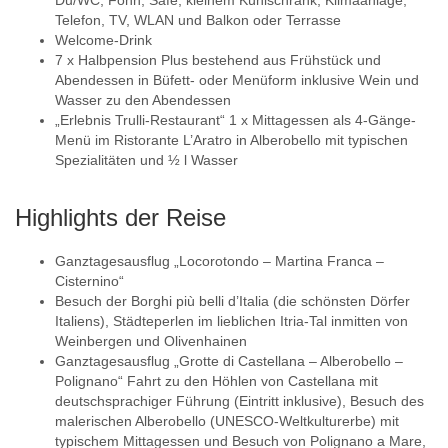
Telefon, TV, WLAN und Balkon oder Terrasse
Welcome-Drink
7 x Halbpension Plus bestehend aus Frühstück und
Abendessen in Büfett- oder Menüform inklusive Wein und
Wasser zu den Abendessen
„Erlebnis Trulli-Restaurant“ 1 x Mittagessen als 4-Gänge-
Menü im Ristorante L’Aratro in Alberobello mit typischen
Spezialitäten und ½ l Wasser
Highlights der Reise
Ganztagesausflug „Locorotondo – Martina Franca –
Cisternino“
Besuch der Borghi più belli d’Italia (die schönsten Dörfer
Italiens), Städteperlen im lieblichen Itria-Tal inmitten von
Weinbergen und Olivenhainen
Ganztagesausflug „Grotte di Castellana – Alberobello –
Polignano“ Fahrt zu den Höhlen von Castellana mit
deutschsprachiger Führung (Eintritt inklusive), Besuch des
malerischen Alberobello (UNESCO-Weltkulturerbe) mit
typischem Mittagessen und Besuch von Polignano a Mare,