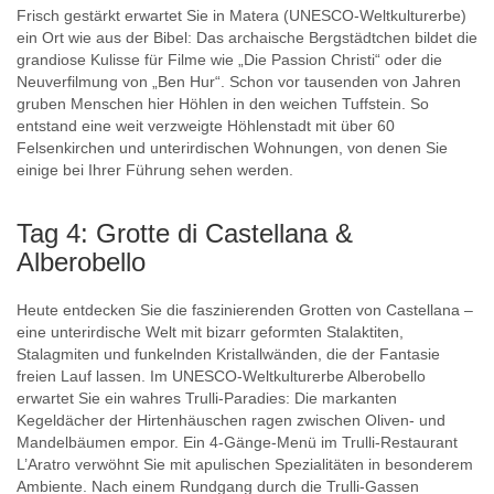
Frisch gestärkt erwartet Sie in Matera (UNESCO-Weltkulturerbe)
ein Ort wie aus der Bibel: Das archaische Bergstädtchen bildet die
grandiose Kulisse für Filme wie „Die Passion Christi“ oder die
Neuverfilmung von „Ben Hur“. Schon vor tausenden von Jahren
gruben Menschen hier Höhlen in den weichen Tuffstein. So
entstand eine weit verzweigte Höhlenstadt mit über 60
Felsenkirchen und unterirdischen Wohnungen, von denen Sie
einige bei Ihrer Führung sehen werden.
Tag 4: Grotte di Castellana &
Alberobello
Heute entdecken Sie die faszinierenden Grotten von Castellana –
eine unterirdische Welt mit bizarr geformten Stalaktiten,
Stalagmiten und funkelnden Kristallwänden, die der Fantasie
freien Lauf lassen. Im UNESCO-Weltkulturerbe Alberobello
erwartet Sie ein wahres Trulli-Paradies: Die markanten
Kegeldächer der Hirtenhäuschen ragen zwischen Oliven- und
Mandelbäumen empor. Ein 4-Gänge-Menü im Trulli-Restaurant
L’Aratro verwöhnt Sie mit apulischen Spezialitäten in besonderem
Ambiente. Nach einem Rundgang durch die Trulli-Gassen