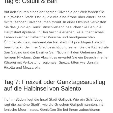
Tag 6: Ostuni & Bari
Auf den Spuren eines der besten Olivenöle der Welt fahren Sie
zur „Weißen Stadt“ Ostuni, die wie eine Krone über einer Ebene
mit tausenden Olivenbäumen thront. In einer Ölmühle verkosten
Sie das „Gold Apuliens“. Anschließend besuchen Sie Bari, die
Hauptstadt Apuliens. In Bari Vecchia erleben Sie authentisches
Leben zwischen flatternder Wäsche und handgemachten
Öhrchen-Nudeln, während die Neustadt mit prächtigen Palazzi
beeindruckt. Bei Ihrer Stadtbesichtigung sehen Sie die Kathedrale
San Sabino und die Basilika San Nicola mit den Gebeinen des
heiligen Nikolaus. Zum Abschluss erwartet Sie ein Besuch in einer
Käserei mit Verkostung regionaler Spezialitäten wie Burrata,
Ricotta und Mozzarella.
Tag 7: Freizeit oder Ganztagesausflug
auf die Halbinsel von Salento
Tief im Süden liegt die Insel-Stadt Gallipoli. Wie ein Schiffsbug
ragt die „schöne Stadt“, wie die Griechen Gallipoli nannten, ins
Ionische Meer hinaus. Genießen Sie bei Ihrem zubuchbaren