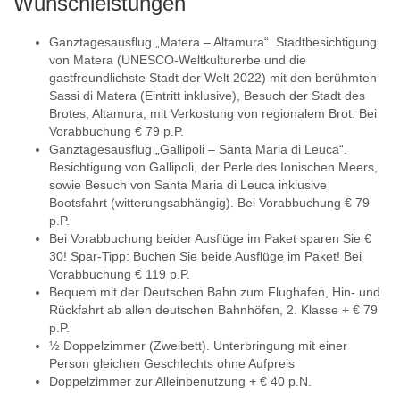
Wunschleistungen
Ganztagesausflug „Matera – Altamura“. Stadtbesichtigung
von Matera (UNESCO-Weltkulturerbe und die
gastfreundlichste Stadt der Welt 2022) mit den berühmten
Sassi di Matera (Eintritt inklusive), Besuch der Stadt des
Brotes, Altamura, mit Verkostung von regionalem Brot. Bei
Vorabbuchung € 79 p.P.
Ganztagesausflug „Gallipoli – Santa Maria di Leuca“.
Besichtigung von Gallipoli, der Perle des Ionischen Meers,
sowie Besuch von Santa Maria di Leuca inklusive
Bootsfahrt (witterungsabhängig). Bei Vorabbuchung € 79
p.P.
Bei Vorabbuchung beider Ausflüge im Paket sparen Sie €
30! Spar-Tipp: Buchen Sie beide Ausflüge im Paket! Bei
Vorabbuchung € 119 p.P.
Bequem mit der Deutschen Bahn zum Flughafen, Hin- und
Rückfahrt ab allen deutschen Bahnhöfen, 2. Klasse + € 79
p.P.
½ Doppelzimmer (Zweibett). Unterbringung mit einer
Person gleichen Geschlechts ohne Aufpreis
Doppelzimmer zur Alleinbenutzung + € 40 p.N.