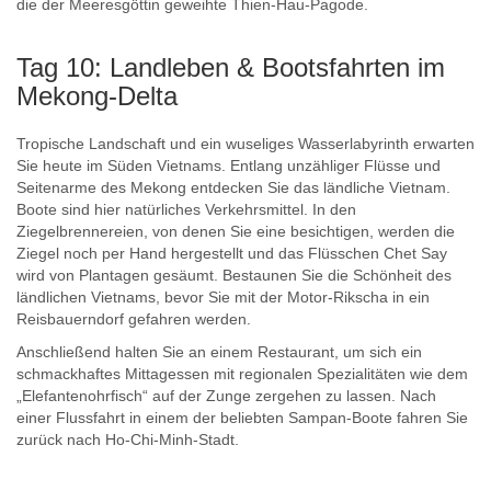
die der Meeresgöttin geweihte Thien-Hau-Pagode.
Tag 10: Landleben & Bootsfahrten im
Mekong-Delta
Tropische Landschaft und ein wuseliges Wasserlabyrinth erwarten
Sie heute im Süden Vietnams. Entlang unzähliger Flüsse und
Seitenarme des Mekong entdecken Sie das ländliche Vietnam.
Boote sind hier natürliches Verkehrsmittel. In den
Ziegelbrennereien, von denen Sie eine besichtigen, werden die
Ziegel noch per Hand hergestellt und das Flüsschen Chet Say
wird von Plantagen gesäumt. Bestaunen Sie die Schönheit des
ländlichen Vietnams, bevor Sie mit der Motor-Rikscha in ein
Reisbauerndorf gefahren werden.
Anschließend halten Sie an einem Restaurant, um sich ein
schmackhaftes Mittagessen mit regionalen Spezialitäten wie dem
„Elefantenohrfisch“ auf der Zunge zergehen zu lassen. Nach
einer Flussfahrt in einem der beliebten Sampan-Boote fahren Sie
zurück nach Ho-Chi-Minh-Stadt.