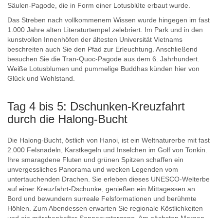
Säulen-Pagode, die in Form einer Lotusblüte erbaut wurde.
Das Streben nach vollkommenem Wissen wurde hingegen im fast
1.000 Jahre alten Literaturtempel zelebriert. Im Park und in den
kunstvollen Innenhöfen der ältesten Universität Vietnams
beschreiten auch Sie den Pfad zur Erleuchtung. Anschließend
besuchen Sie die Tran-Quoc-Pagode aus dem 6. Jahrhundert.
Weiße Lotusblumen und pummelige Buddhas künden hier von
Glück und Wohlstand.
Tag 4 bis 5: Dschunken-Kreuzfahrt
durch die Halong-Bucht
Die Halong-Bucht, östlich von Hanoi, ist ein Weltnaturerbe mit fast
2.000 Felsnadeln, Karstkegeln und Inselchen im Golf von Tonkin.
Ihre smaragdene Fluten und grünen Spitzen schaffen ein
unvergessliches Panorama und wecken Legenden vom
untertauchenden Drachen. Sie erleben dieses UNESCO-Welterbe
auf einer Kreuzfahrt-Dschunke, genießen ein Mittagessen an
Bord und bewundern surreale Felsformationen und berühmte
Höhlen. Zum Abendessen erwarten Sie regionale Köstlichkeiten
und ein märchenhafter Sonnenuntergang. Am nächsten Morgen