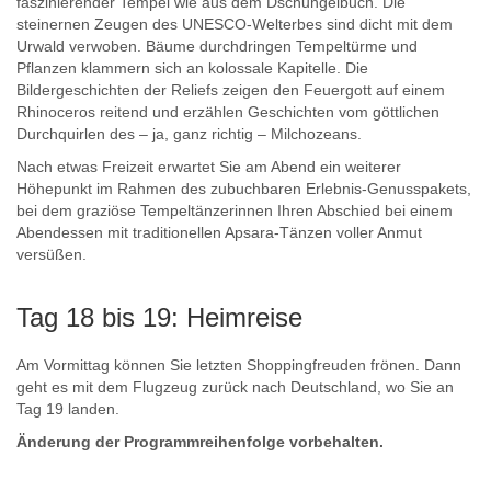
faszinierender Tempel wie aus dem Dschungelbuch. Die
steinernen Zeugen des UNESCO-Welterbes sind dicht mit dem
Urwald verwoben. Bäume durchdringen Tempeltürme und
Pflanzen klammern sich an kolossale Kapitelle. Die
Bildergeschichten der Reliefs zeigen den Feuergott auf einem
Rhinoceros reitend und erzählen Geschichten vom göttlichen
Durchquirlen des – ja, ganz richtig – Milchozeans.
Nach etwas Freizeit erwartet Sie am Abend ein weiterer
Höhepunkt im Rahmen des zubuchbaren Erlebnis-Genusspakets,
bei dem graziöse Tempeltänzerinnen Ihren Abschied bei einem
Abendessen mit traditionellen Apsara-Tänzen voller Anmut
versüßen.
Tag 18 bis 19: Heimreise
Am Vormittag können Sie letzten Shoppingfreuden frönen. Dann
geht es mit dem Flugzeug zurück nach Deutschland, wo Sie an
Tag 19 landen.
Änderung der Programmreihenfolge vorbehalten.