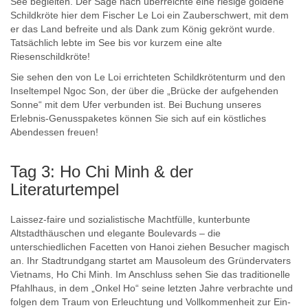
See begleiten. Der Sage nach überreichte eine riesige goldene
Schildkröte hier dem Fischer Le Loi ein Zauberschwert, mit dem
er das Land befreite und als Dank zum König gekrönt wurde.
Tatsächlich lebte im See bis vor kurzem eine alte
Riesenschildkröte!
Sie sehen den von Le Loi errichteten Schildkrötenturm und den
Inseltempel Ngoc Son, der über die „Brücke der aufgehenden
Sonne“ mit dem Ufer verbunden ist. Bei Buchung unseres
Erlebnis-Genusspaketes können Sie sich auf ein köstliches
Abendessen freuen!
Tag 3: Ho Chi Minh & der
Literaturtempel
Laissez-faire und sozialistische Machtfülle, kunterbunte
Altstadthäuschen und elegante Boulevards – die
unterschiedlichen Facetten von Hanoi ziehen Besucher magisch
an. Ihr Stadtrundgang startet am Mausoleum des Gründervaters
Vietnams, Ho Chi Minh. Im Anschluss sehen Sie das traditionelle
Pfahlhaus, in dem „Onkel Ho“ seine letzten Jahre verbrachte und
folgen dem Traum von Erleuchtung und Vollkommenheit zur Ein-