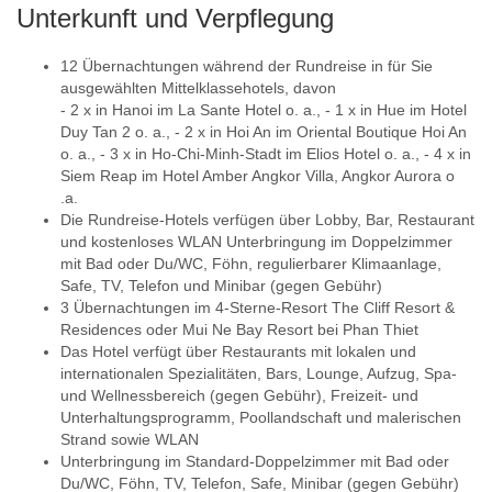
Unterkunft und Verpflegung
12 Übernachtungen während der Rundreise in für Sie
ausgewählten Mittelklassehotels, davon
- 2 x in Hanoi im La Sante Hotel o. a., - 1 x in Hue im Hotel
Duy Tan 2 o. a., - 2 x in Hoi An im Oriental Boutique Hoi An
o. a., - 3 x in Ho-Chi-Minh-Stadt im Elios Hotel o. a., - 4 x in
Siem Reap im Hotel Amber Angkor Villa, Angkor Aurora o
.a.
Die Rundreise-Hotels verfügen über Lobby, Bar, Restaurant
und kostenloses WLAN Unterbringung im Doppelzimmer
mit Bad oder Du/WC, Föhn, regulierbarer Klimaanlage,
Safe, TV, Telefon und Minibar (gegen Gebühr)
3 Übernachtungen im 4-Sterne-Resort The Cliff Resort &
Residences oder Mui Ne Bay Resort bei Phan Thiet
Das Hotel verfügt über Restaurants mit lokalen und
internationalen Spezialitäten, Bars, Lounge, Aufzug, Spa-
und Wellnessbereich (gegen Gebühr), Freizeit- und
Unterhaltungsprogramm, Poollandschaft und malerischen
Strand sowie WLAN
Unterbringung im Standard-Doppelzimmer mit Bad oder
Du/WC, Föhn, TV, Telefon, Safe, Minibar (gegen Gebühr)