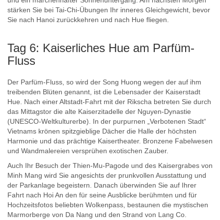
stärken Sie bei Tai-Chi-Übungen Ihr inneres Gleichgewicht, bevor
Sie nach Hanoi zurückkehren und nach Hue fliegen.
Tag 6: Kaiserliches Hue am Parfüm-
Fluss
Der Parfüm-Fluss, so wird der Song Huong wegen der auf ihm
treibenden Blüten genannt, ist die Lebensader der Kaiserstadt
Hue. Nach einer Altstadt-Fahrt mit der Rikscha betreten Sie durch
das Mittagstor die alte Kaiserzitadelle der Nguyen-Dynastie
(UNESCO-Weltkulturerbe). In der purpurnen „Verbotenen Stadt“
Vietnams krönen spitzgieblige Dächer die Halle der höchsten
Harmonie und das prächtige Kaisertheater. Bronzene Fabelwesen
und Wandmalereien versprühen exotischen Zauber.
Auch Ihr Besuch der Thien-Mu-Pagode und des Kaisergrabes von
Minh Mang wird Sie angesichts der prunkvollen Ausstattung und
der Parkanlage begeistern. Danach überwinden Sie auf Ihrer
Fahrt nach Hoi An den für seine Ausblicke berühmten und für
Hochzeitsfotos beliebten Wolkenpass, bestaunen die mystischen
Marmorberge von Da Nang und den Strand von Lang Co.