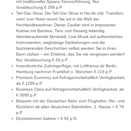
mit traditioneller Apsara-Tanzvorführung. Nur
Vorabbuchung € 299 p.P.
Teh-Dar-Show. Die Teh-Dar-Show in Hoi An inkl. Transfers
vom/ zum Hotel nimmt Sie mit in die Welt der
Hochlandbewohner. Dieser Zauber wird in imposanter
Kulisse mit Bambus, Tanz und Gesang lebendig.
Atemberaubende Akrobatik, Live-Musik auf authentischen
Instrumenten, waghalsige Darbietungen und die
faszinierenden Geschichten selbst werden Sie in ihren
Bann ziehen – ein Erlebnis, das Sie nie vergessen werden!
Nur Vorabbuchung € 69 p.P.
Innerdeutsche Zubringerflüge, mit Lufthansa ab Berlin,
Hamburg nach/von Frankfurt o. München € 219 p.P.
Premium Economy auf Anfrage/vorbehaltlich Verfügbarkeit,
ab € 1299 p.P.
Business Class auf Anfrage/vorbehaltlich Verfügbarkeit, ab
€ 3099 p.P.
Bequem mit der Deutschen Bahn zum Flughafen, Hin- und
Rückfahrt ab allen deutschen Bahnhöfen, 2. Klasse + € 79
p.P.
Einzelzimmer/-kabine + € 55 p.N.