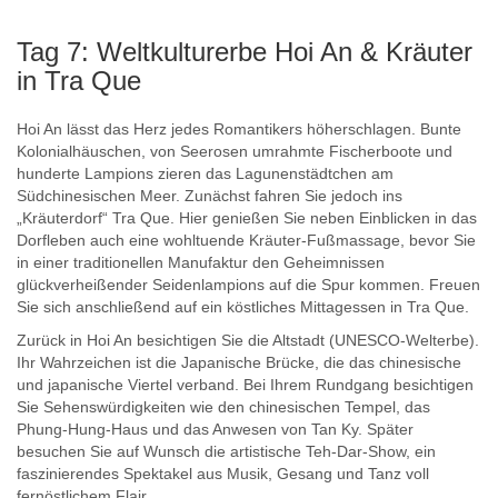
Tag 7: Weltkulturerbe Hoi An & Kräuter
in Tra Que
Hoi An lässt das Herz jedes Romantikers höherschlagen. Bunte
Kolonialhäuschen, von Seerosen umrahmte Fischerboote und
hunderte Lampions zieren das Lagunenstädtchen am
Südchinesischen Meer. Zunächst fahren Sie jedoch ins
„Kräuterdorf“ Tra Que. Hier genießen Sie neben Einblicken in das
Dorfleben auch eine wohltuende Kräuter-Fußmassage, bevor Sie
in einer traditionellen Manufaktur den Geheimnissen
glückverheißender Seidenlampions auf die Spur kommen. Freuen
Sie sich anschließend auf ein köstliches Mittagessen in Tra Que.
Zurück in Hoi An besichtigen Sie die Altstadt (UNESCO-Welterbe).
Ihr Wahrzeichen ist die Japanische Brücke, die das chinesische
und japanische Viertel verband. Bei Ihrem Rundgang besichtigen
Sie Sehenswürdigkeiten wie den chinesischen Tempel, das
Phung-Hung-Haus und das Anwesen von Tan Ky. Später
besuchen Sie auf Wunsch die artistische Teh-Dar-Show, ein
faszinierendes Spektakel aus Musik, Gesang und Tanz voll
fernöstlichem Flair.