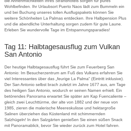
die Annehmlichkeiten Ihres Strandhotels sorgen für pures
Wohlbefinden. Ihr Urlaubsort Puerto Naos lädt zum Bummeln ein
und bei Buchung unseres tollen Ausflugspakets können Sie
weitere Schönheiten La Palmas entdecken. Ihre Halbpension Plus
und die abendliche Unterhaltung sorgen zudem für gute Laune.
Erleben Sie wundervolle Tage im Entspannungsparadies!
Tag 11: Halbtagesausflug zum Vulkan
San Antonio
Der heutige Halbtagesausflug führt Sie zum Feuerberg San
Antonio: Im Besucherzentrum am Fuß des Vulkans erfahren Sie
viel Interessantes über das „feurige La Palma“ (Eintritt inklusive).
Der San Antonio selbst brach zuletzt im Jahre 1677 aus, am Tage
des heiligen San Antonio, wodurch er seinen Namen erhielt. Ein
betörendes Panorama erwartet Sie später am Kap Fuencaliente –
gleich zwei Leuchttürme, der alte von 1882 und der neue von
1985, zieren die malerische Meereskulisse und hektargroße
Salinen überziehen das Küstenland mit schimmernden
Salzhügeln! In den Salzgärten genießen Sie einen süßen Snack
mit Panoramablick, bevor Sie wieder zurück zum Hotel fahren.