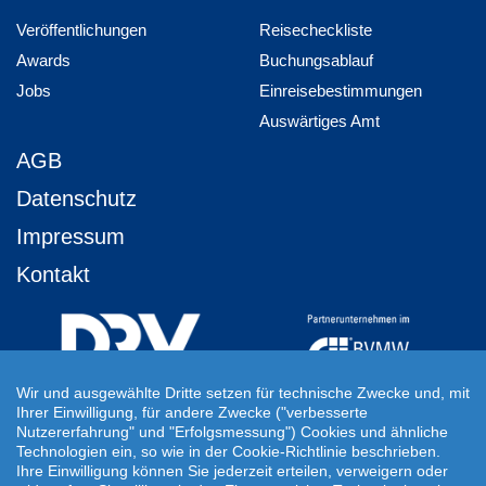
Veröffentlichungen
Reisecheckliste
Awards
Buchungsablauf
Jobs
Einreisebestimmungen
Auswärtiges Amt
AGB
Datenschutz
Impressum
Kontakt
Wir und ausgewählte Dritte setzen für technische Zwecke und, mit
Ihrer Einwilligung, für andere Zwecke ("verbesserte
Ihre Individuelle Reiseanfrage
Nutzererfahrung" und "Erfolgsmessung") Cookies und ähnliche
Technologien ein, so wie in der Cookie-Richtlinie beschrieben.
Auf Ihre ganz persönlichen Vorstellungen abgestimmt!
Ihre Einwilligung können Sie jederzeit erteilen, verweigern oder
Für Ihre individuellen Reisewünsche erstellen wir Ihnen gern ein