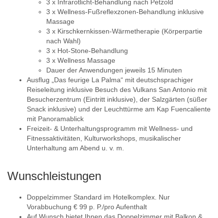
3 x Infrarotlicht-Behandlung nach Petzold
3 x Wellness-Fußreflexzonen-Behandlung inklusive
Massage
3 x Kirschkernkissen-Wärmetherapie (Körperpartie
nach Wahl)
3 x Hot-Stone-Behandlung
3 x Wellness Massage
Dauer der Anwendungen jeweils 15 Minuten
Ausflug „Das feurige La Palma“ mit deutschsprachiger
Reiseleitung inklusive Besuch des Vulkans San Antonio mit
Besucherzentrum (Eintritt inklusive), der Salzgärten (süßer
Snack inklusive) und der Leuchttürme am Kap Fuencaliente
mit Panoramablick
Freizeit- & Unterhaltungsprogramm mit Wellness- und
Fitnessaktivitäten, Kulturworkshops, musikalischer
Unterhaltung am Abend u. v. m.
Wunschleistungen
Doppelzimmer Standard im Hotelkomplex. Nur
Vorabbuchung € 99 p. P./pro Aufenthalt
Auf Wunsch bietet Ihnen das Doppelzimmer mit Balkon &