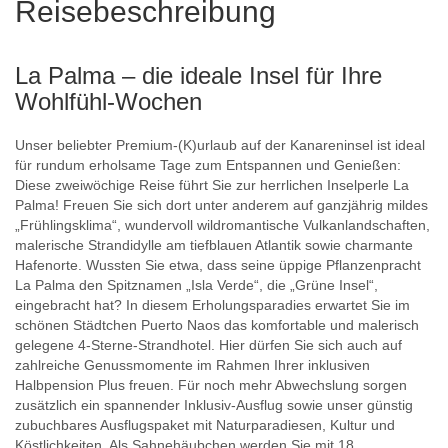
Reisebeschreibung
La Palma – die ideale Insel für Ihre
Wohlfühl-Wochen
Unser beliebter Premium-(K)urlaub auf der Kanareninsel ist ideal
für rundum erholsame Tage zum Entspannen und Genießen:
Diese zweiwöchige Reise führt Sie zur herrlichen Inselperle La
Palma! Freuen Sie sich dort unter anderem auf ganzjährig mildes
„Frühlingsklima“, wundervoll wildromantische Vulkanlandschaften,
malerische Strandidylle am tiefblauen Atlantik sowie charmante
Hafenorte. Wussten Sie etwa, dass seine üppige Pflanzenpracht
La Palma den Spitznamen „Isla Verde“, die „Grüne Insel“,
eingebracht hat? In diesem Erholungsparadies erwartet Sie im
schönen Städtchen Puerto Naos das komfortable und malerisch
gelegene 4-Sterne-Strandhotel. Hier dürfen Sie sich auch auf
zahlreiche Genussmomente im Rahmen Ihrer inklusiven
Halbpension Plus freuen. Für noch mehr Abwechslung sorgen
zusätzlich ein spannender Inklusiv-Ausflug sowie unser günstig
zubuchbares Ausflugspaket mit Naturparadiesen, Kultur und
Köstlichkeiten. Als Sahnehäubchen werden Sie mit 18