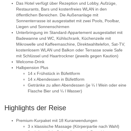
Das Hotel verfügt über Rezeption und Lobby, Aufzüge,
Restaurants, Bars und kostenfreies WLAN in den
öffentlichen Bereichen. Die Außenanlage mit
Sonnenterrasse ist ausgestattet mit zwei Pools, Poolbar,
Liegen und Sonnenschirmen
Unterbringung im Standard-Appartement ausgestattet mit
Badewanne und WC, Kühlschrank, Küchenzeile mit
Mikrowelle und Kaffeemaschine, Direktwahltelefon, Sat-TV,
kostenlosem WLAN und Balkon oder Terrasse sowie Safe
mit Schlüssel und Haartrockner (jeweils gegen Kaution)
Welcome-Drink
Halbpension Plus
14 x Frühstück in Büfettform
14 x Abendessen in Büfettform
Getränke zu allen Abendessen (je ¼ l Wein oder eine
Flasche Bier und ¼ l Wasser)
Highlights der Reise
Premium-Kurpaket mit 18 Kuranwendungen
3 x klassische Massage (Körperpartie nach Wahl)