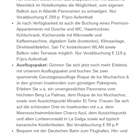
Meerblick im Hotelkomplex die Möglichkeit, vom eigenen
Balkon aus in Atlantik-Panoramen zu schwelgen. Nur
Vorabbuchung € 289 p. P./pro Aufenthalt
Je nach Verfügbarkeit ist auch die Buchung eines Premium-
Appartements mit Dusche und WC, Haartrockner,
Kühlschrank, Küchenzeile mit Mikrowelle und
Kaffeemaschine, digitalem Safe (kostenlos), Klimaanlage,
Direktwahltelefon, Sat-TV, kostenlosem WLAN sowie
Balkon oder Terrasse möglich. Nur Vorabbuchung € 119 p.
P./pro Aufenthalt
Ausflugspaket:
Gönnen Sie sich jetzt noch mehr Erlebnis
mit unserem Ausflugspaket und buchen Sie zwei
spannende Ganztagesausflüge Roque de los Muchachos &
in den grünen Inselnorden zum günstigen Paketpreis.
Erleben Sie u.a. ein unvergessliches Panorama vom
höchsten Berg La Palmas, dem Roque de los Muchachos,
sowie vom Aussichtspunkt Mirador El Time. Freuen Sie sich
auf die schönsten Orte im Inselnorden mit u.a. dem
Meeresschwimmbecken Charco Azul, dem Aussichtspunkt
und alten Lorbeerurwald in La Galga sowie auf typisch
kanarische Köstlichkeiten. Bei Vorabbuchung € 99 p.P.
Bequem mit der Deutschen Bahn zum Flughafen, Hin- und