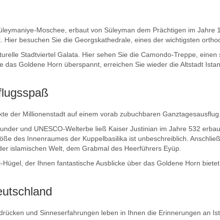
üleymaniye-Moschee, erbaut von Süleyman dem Prächtigen im Jahre 1
at. Hier besuchen Sie die Georgskathedrale, eines der wichtigsten orth
turelle Stadtviertel Galata. Hier sehen Sie die Camondo-Treppe, ein
e das Goldene Horn überspannt, erreichen Sie wieder die Altstadt Istan
sflugsspaß
kte der Millionenstadt auf einem vorab zubuchbaren Ganztagesausflug
wunder und UNESCO-Welterbe ließ Kaiser Justinian im Jahre 532 erbaue
ße des Innenraumes der Kuppelbasilika ist unbeschreiblich. Anschlie
e der islamischen Welt, dem Grabmal des Heerführers Eyüp.
i-Hügel, der Ihnen fantastische Ausblicke über das Goldene Horn bietet
eutschland
drücken und Sinneserfahrungen leben in Ihnen die Erinnerungen an Ista