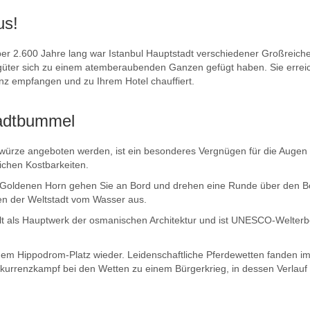
us!
er 2.600 Jahre lang war Istanbul Hauptstadt verschiedener Großreich
rgüter sich zu einem atemberaubenden Ganzen gefügt haben. Sie errei
nz empfangen und zu Ihrem Hotel chauffiert.
tadtbummel
Gewürze angeboten werden, ist ein besonderes Vergnügen für die Augen
ichen Kostbarkeiten.
Am Goldenen Horn gehen Sie an Bord und drehen eine Runde über den 
en der Weltstadt vom Wasser aus.
lt als Hauptwerk der osmanischen Architektur und ist UNESCO-Welterbe
f dem Hippodrom-Platz wieder. Leidenschaftliche Pferdewetten fanden i
nkurrenzkampf bei den Wetten zu einem Bürgerkrieg, in dessen Verlauf