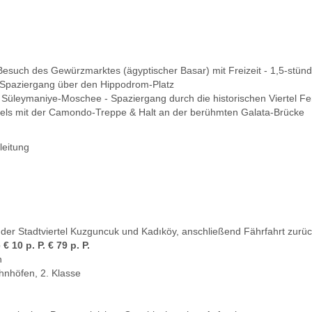
Besuch des Gewürzmarktes (ägyptischer Basar) mit Freizeit - 1,5-stünd
Spaziergang über den Hippodrom-Platz
Süleymaniye-Moschee - Spaziergang durch die historischen Viertel F
tels mit der Camondo-Treppe & Halt an der berühmten Galata-Brücke
leitung
 der Stadtviertel Kuzguncuk und Kadıköy, anschließend Fährfahrt zurück
 10 p. P. € 79 p. P.
n
hnhöfen, 2. Klasse