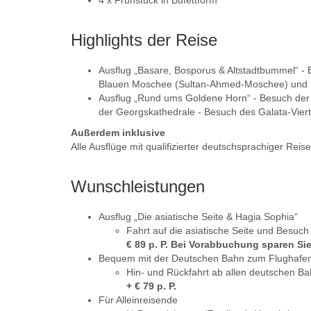
4 x Frühstück in Büfettform
Highlights der Reise
Ausflug „Basare, Bosporus & Altstadtbummel“ - 
Blauen Moschee (Sultan-Ahmed-Moschee) und 
Ausflug „Rund ums Goldene Horn“ - Besuch der 
der Georgskathedrale - Besuch des Galata-Vier
Außerdem inklusive
Alle Ausflüge mit qualifizierter deutschsprachiger Reise
Wunschleistungen
Ausflug „Die asiatische Seite & Hagia Sophia“
Fahrt auf die asiatische Seite und Besuch
€ 89 p. P. Bei Vorabbuchung sparen Sie €
Bequem mit der Deutschen Bahn zum Flughafe
Hin- und Rückfahrt ab allen deutschen Ba
+ € 79 p. P.
Für Alleinreisende