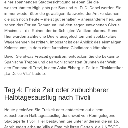
einer spannenden Stadtbesichtigung erleben Sie die
weltberühmten Highlights per Bus und zu Fuß. Dabei werden Sie
immer wieder über die gewaltigen Bauwerke der Antike staunen,
die sich noch heute – meist gut erhalten – aneinanderreihen. Sie
sehen das Forum Romanum und den sagenumwobenen Circus
Maximus – die Ruinen der berüchtigten Wettkampfarena Roms.
Hier wurden zahlreiche Duelle ausgefochten und spektakuläre
Wagenrennen bestritten. Imposant ist der Anblick des einmaligen
Kolosseums, in dem einst furchtlose Gladiatoren kämpften.
Bevor Sie etwas Freizeit genießen, entdecken Sie die bekannte
Spanische Treppe und den wohl schönsten Brunnen der Welt:
den Fontana di Trevi, in dem Anita Ekberg in Fellinis Filmklassiker
„La Dolce Vita“ badete.
Tag 4: Freie Zeit oder zubuchbarer
Halbtagesausflug nach Tivoli
Heute genießen Sie Freizeit oder entdecken auf einem
zubuchbaren Halbtagesausflug die unweit von Rom gelegene
Städteperle Tivoli. Hier bestaunen Sie unter anderem die im 16.
Jahrhundert erbaute Villa d’Este mit ihren Gärten, die UNESCO-