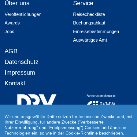
Über uns
Service
Veröffentlichungen
Reisecheckliste
Awards
Buchungsablauf
Jobs
Einreisebestimmungen
Auswärtiges Amt
AGB
Datenschutz
Impressum
Kontakt
Wir und ausgewählte Dritte setzen für technische Zwecke und, mit
Ihrer Einwilligung, für andere Zwecke ("verbesserte
Ihre Individuelle Reiseanfrage
Nutzererfahrung" und "Erfolgsmessung") Cookies und ähnliche
Technologien ein, so wie in der Cookie-Richtlinie beschrieben.
Auf Ihre ganz persönlichen Vorstellungen abgestimmt!