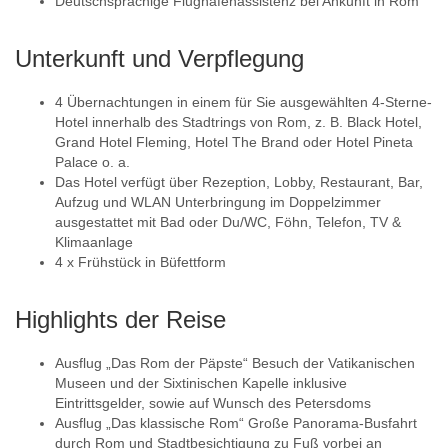
Deutschsprachige Flughafenassistenz bei Ankunft in Rom
Unterkunft und Verpflegung
4 Übernachtungen in einem für Sie ausgewählten 4-Sterne-
Hotel innerhalb des Stadtrings von Rom, z. B. Black Hotel,
Grand Hotel Fleming, Hotel The Brand oder Hotel Pineta
Palace o. a.
Das Hotel verfügt über Rezeption, Lobby, Restaurant, Bar,
Aufzug und WLAN Unterbringung im Doppelzimmer
ausgestattet mit Bad oder Du/WC, Föhn, Telefon, TV &
Klimaanlage
4 x Frühstück in Büfettform
Highlights der Reise
Ausflug „Das Rom der Päpste“ Besuch der Vatikanischen
Museen und der Sixtinischen Kapelle inklusive
Eintrittsgelder, sowie auf Wunsch des Petersdoms
Ausflug „Das klassische Rom“ Große Panorama-Busfahrt
durch Rom und Stadtbesichtigung zu Fuß vorbei an