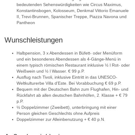
bedeutenden Sehenswürdigkeiten wie Circus Maximus,
Konstantinsbogen, Kolosseum, Denkmal Vittorio Emanuele
II, Trevi-Brunnen, Spanischer Treppe, Piazza Navona und
Pantheon
Wunschleistungen
Halbpension, 3 x Abendessen in Büfett- oder Menüform
und ein besonderes Abendessen als 4-Gänge-Menü in
einem typisch römischen Restaurant inklusive ½ l Rot- oder
Weißwein und ½ l Wasser. € 99 p.P.
Ausflug nach Tivoli, inklusive Eintritt in das UNESCO-
Weltkulturerbe Villa d’Este. Bei Vorabbuchung € 69 p.P.
Bequem mit der Deutschen Bahn zum Flughafen, Hin- und
Rückfahrt ab allen deutschen Bahnhöfen, 2. Klasse + € 79
p.P.
½ Doppelzimmer (Zweibett), unterbringung mit einer
Person gleichen Geschlechts ohne Aufpreis
Doppelzimmer zur Alleinbenutzung + € 40 p.N.