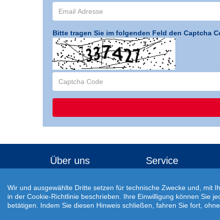
Bitte tragen Sie im folgenden Feld den Captcha C
Über uns
Service
Veröffentlichungen
Reisecheckliste
Wir und ausgewählte Dritte setzen für technische Zwecke und, mit I
Awards
Buchungsablauf
in der Cookie-Richtlinie beschrieben. Ihre Einwilligung können Sie j
betätigen. Indem Sie diesen Hinweis schließen, fahren Sie fort, oh
Jobs
Einreisebestimmungen
Auswärtiges Amt