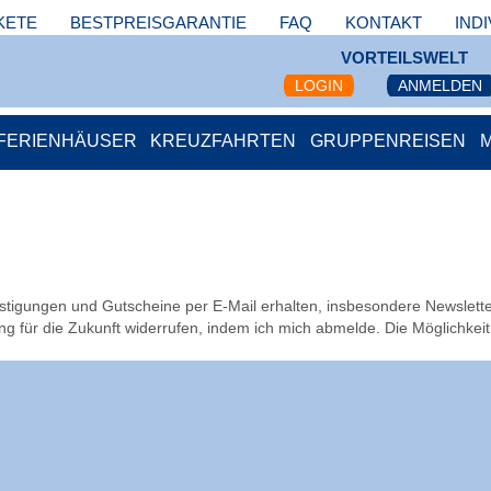
KETE
BESTPREISGARANTIE
FAQ
KONTAKT
IND
VORTEILSWELT
LOGIN
ANMELDEN
FERIENHÄUSER
KREUZFAHRTEN
GRUPPENREISEN
igungen und Gutscheine per E-Mail erhalten, insbesondere News­let­te
g für die Zukunft widerrufen, indem ich mich abmelde. Die Möglichkeit