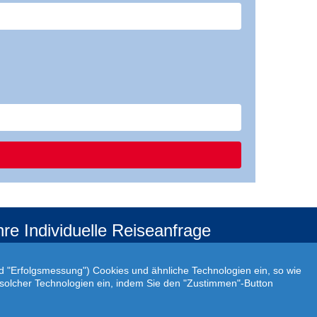
hre Individuelle Reiseanfrage
f Ihre ganz persönlichen Vorstellungen abgestimmt!
r Ihre individuellen Reisewünsche erstellen wir Ihnen
nd "Erfolgsmessung") Cookies und ähnliche Technologien ein, so wie
rn ein persönliches Angebot.
atz solcher Technologien ein, indem Sie den "Zustimmen"-Button
JETZT INDIVIDUELLE REISEANFRAGE ERSTELLEN