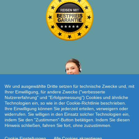
Wir und ausgewählte Dritte setzen für technische Zwecke und, mit
Ihrer Einwilligung, für andere Zwecke ("verbesserte
Nutzererfahrung" und "Erfolgsmessung") Cookies und ähnliche
Technologien ein, so wie in der Cookie-Richtlinie beschrieben.
Individuelle Reiseanfrage!
Ihre Einwilligung können Sie jederzeit erteilen, verweigern oder
widerrufen. Sie willigen in den Einsatz solcher Technologien ein,
Travelcheck © 2026
indem Sie den "Zustimmen"-Button betätigen. Indem Sie diesen
Hinweis schließen, fahren Sie fort, ohne zuzustimmen.
Startseite
|
AGB
|
Kontakt
|
Impressum
|
Datenschutz
Cookie Einstellungen
Alle Cookies akzeptieren