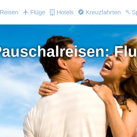
Reisen
Flüge
Hotels
Kreuzfahrten
Sp
auschalreisen: Flu