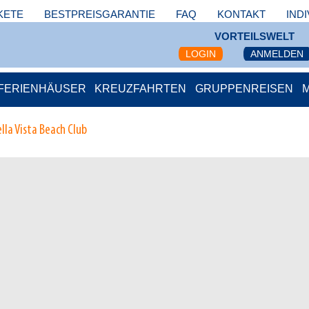
KETE
BESTPREISGARANTIE
FAQ
KONTAKT
IND
VORTEILSWELT
LOGIN
ANMELDEN
FERIENHÄUSER
KREUZFAHRTEN
GRUPPENREISEN
lla Vista Beach Club