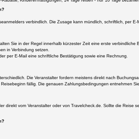
her-Rabatte, Kinderermäßigungen, 14 Tage reisen - nur 10 Tage bezahle
h?
eanmelders verbindlich. Die Zusage kann mündlich, schriftlich, per E-M
en Sie in der Regel innerhalb kürzester Zeit eine erste verbindliche
nen in Verbindung setzen.
der per E-Mail eine schriftliche Bestätigung sowie eine Rechnung.
nterschiedlich. Die Veranstalter fordern meistens direkt nach Buchung
r Reisebeginn fällig. Die genauen Zahlungsbedingungen entnehmen Sie
er direkt vom Veranstalter oder von Travelcheck.de. Sollte die Reise se
n?