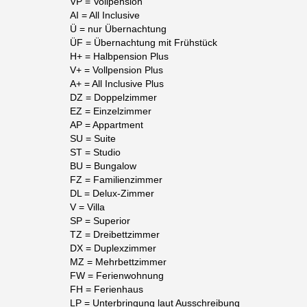
VP = Vollpension
AI = All Inclusive
Ü = nur Übernachtung
ÜF = Übernachtung mit Frühstück
H+ = Halbpension Plus
V+ = Vollpension Plus
A+ = All Inclusive Plus
DZ = Doppelzimmer
EZ = Einzelzimmer
AP = Appartment
SU = Suite
ST = Studio
BU = Bungalow
FZ = Familienzimmer
DL = Delux-Zimmer
V = Villa
SP = Superior
TZ = Dreibettzimmer
DX = Duplexzimmer
MZ = Mehrbettzimmer
FW = Ferienwohnung
FH = Ferienhaus
LP = Unterbringung laut Ausschreibung