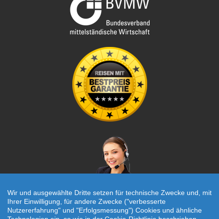
Wir und ausgewählte Dritte setzen für technische Zwecke und, mit
Ihrer Einwilligung, für andere Zwecke ("verbesserte
Nutzererfahrung" und "Erfolgsmessung") Cookies und ähnliche
Individuelle Reiseanfrage!