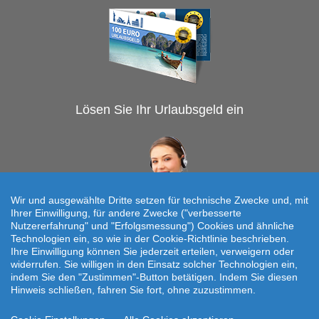
Lösen Sie Ihr Urlaubsgeld ein
Wir und ausgewählte Dritte setzen für technische Zwecke und, mit
Ihrer Einwilligung, für andere Zwecke ("verbesserte
Nutzererfahrung" und "Erfolgsmessung") Cookies und ähnliche
Technologien ein, so wie in der Cookie-Richtlinie beschrieben.
Individuelle Reiseanfrage!
Ihre Einwilligung können Sie jederzeit erteilen, verweigern oder
widerrufen. Sie willigen in den Einsatz solcher Technologien ein,
Travelcheck © 2026
indem Sie den "Zustimmen"-Button betätigen. Indem Sie diesen
Hinweis schließen, fahren Sie fort, ohne zuzustimmen.
Startseite
|
AGB
|
Kontakt
|
Impressum
|
Datenschutz