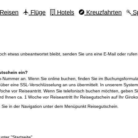
Reisen
Flüge
Hotels
Kreuzfahrten
Sp
noch etwas unbeantwortet bleibt, senden Sie uns eine E-Mail oder rufen
utschein ein?
in-Nummer an. Wenn Sie online buchen, finden Sie im Buchungsformular
ber eine SSL-Verschlüsselung an uns übermittelt. In unserem System
Woche vor Reiseantritt. Wenn Sie telefonisch buchen möchten, geben S
d Ihnen ca. 1 Woche vor Reiseantritt Ihr Reisegutschein auf Ihr Girok
n Sie in der Navigation unter dem Menüpunkt Reisegutschein.
nter "Startseite".