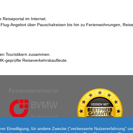
 Reiseportal im Internet.
ur-Flug-Angebot über Pauschalreisen bis hin zu Ferienwohnungen, Rei
nen Touristikern zusammen.
HK-geprüfte Reiseverkehrskaufleute.
hrer Einwilligung, für andere Zwecke ("verbesserte Nutzererfahrung" u