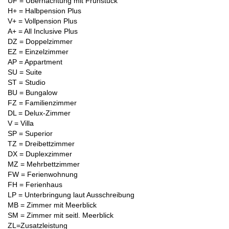
ÜF = Übernachtung mit Frühstück
H+ = Halbpension Plus
V+ = Vollpension Plus
A+ = All Inclusive Plus
DZ = Doppelzimmer
EZ = Einzelzimmer
AP = Appartment
SU = Suite
ST = Studio
BU = Bungalow
FZ = Familienzimmer
DL = Delux-Zimmer
V = Villa
SP = Superior
TZ = Dreibettzimmer
DX = Duplexzimmer
MZ = Mehrbettzimmer
FW = Ferienwohnung
FH = Ferienhaus
LP = Unterbringung laut Ausschreibung
MB = Zimmer mit Meerblick
SM = Zimmer mit seitl. Meerblick
ZL=Zusatzleistung