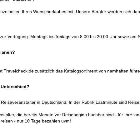
 Einzelheiten Ihres Wunschurlaubes mit. Unsere Berater werden sich 
ur Verfügung: Montags bis freitags von 8.00 bis 20.00 Uhr sowie am S
planen?
at Travelcheck.de zusätzlich das Katalogsortiment von namhaften füh
r Unterschied?
 Reiseveranstalter in Deutschland. In der Rubrik Lastminute sind Reise
alter, die bereits Monate vor Reisebeginn buchbar sind - für Ihre langf
reisen - nur 10 Tage bezahlen uvm!