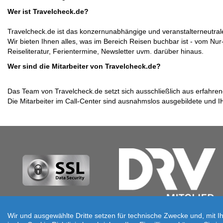
Wer ist Travelcheck.de?
Travelcheck.de ist das konzernunabhängige und veranstalterneutrale
Wir bieten Ihnen alles, was im Bereich Reisen buchbar ist - vom N
Reiseliteratur, Ferientermine, Newsletter uvm. darüber hinaus.
Wer sind die Mitarbeiter von Travelcheck.de?
Das Team von Travelcheck.de setzt sich ausschließlich aus erfahre
Die Mitarbeiter im Call-Center sind ausnahmslos ausgebildete und I
Sicher buchen!
Wir und ausgewählte Dritte setzen für technische Zwecke und, mit I