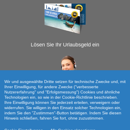
Lösen Sie Ihr Urlaubsgeld ein
Wir und ausgewählte Dritte setzen für technische Zwecke und, mit
Ihrer Einwilligung, für andere Zwecke ("verbesserte
Nutzererfahrung" und "Erfolgsmessung") Cookies und ähnliche
Technologien ein, so wie in der Cookie-Richtlinie beschrieben.
Individuelle Reiseanfrage!
Ihre Einwilligung können Sie jederzeit erteilen, verweigern oder
widerrufen. Sie willigen in den Einsatz solcher Technologien ein,
Travelcheck © 2026
indem Sie den "Zustimmen"-Button betätigen. Indem Sie diesen
Hinweis schließen, fahren Sie fort, ohne zuzustimmen.
Startseite
|
AGB
|
Kontakt
|
Impressum
|
Datenschutz