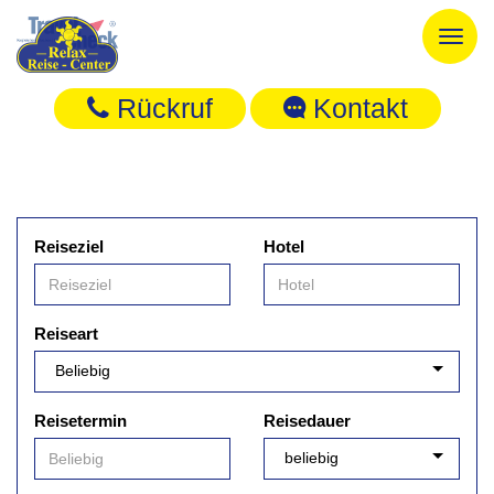
Toggl
naviga
Rückruf
Kontakt
Reiseziel
Hotel
Reiseart
Reisetermin
Reisedauer