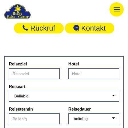
Toggl
naviga
Rückruf
Kontakt
Reiseziel
Hotel
Reiseart
Reisetermin
Reisedauer