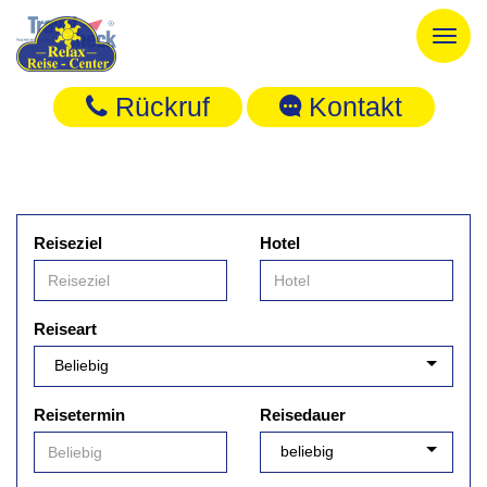
Toggl
naviga
Rückruf
Kontakt
Reiseziel
Hotel
Reiseart
Reisetermin
Reisedauer