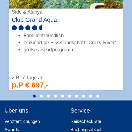
Side & Alanya
A
Club Grand Aqua
B
Familienfreundlich
einzigartige Flusslandschaft „Crazy River“
großes Sportprogramm
z.B. 7 Tage ab
z
p.P € 697,-
Über uns
Service
Veröffentlichungen
Reisecheckliste
Awards
Buchungsablauf