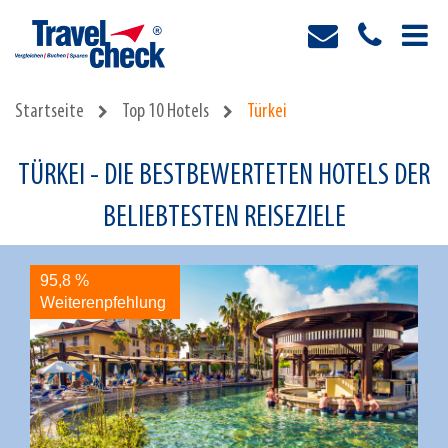
Startseite
Top 10 Hotels
Türkei
TÜRKEI - DIE BESTBEWERTETEN HOTELS DER
BELIEBTESTEN REISEZIELE
95,8 %
9
Weiterenpfehlung
W