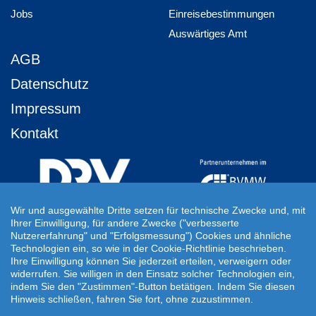
Jobs
Einreisebestimmungen
Auswärtiges Amt
AGB
Datenschutz
Impressum
Kontakt
Wir und ausgewählte Dritte setzen für technische Zwecke und, mit
Ihrer Einwilligung, für andere Zwecke ("verbesserte
Ihre Individuelle Reiseanfrage
Nutzererfahrung" und "Erfolgsmessung") Cookies und ähnliche
Technologien ein, so wie in der Cookie-Richtlinie beschrieben.
Auf Ihre ganz persönlichen Vorstellungen abgestimmt!
Ihre Einwilligung können Sie jederzeit erteilen, verweigern oder
Für Ihre individuellen Reisewünsche erstellen wir Ihnen gern ein
widerrufen. Sie willigen in den Einsatz solcher Technologien ein,
persönliches Angebot.
indem Sie den "Zustimmen"-Button betätigen. Indem Sie diesen
Hinweis schließen, fahren Sie fort, ohne zuzustimmen.
JETZT INDIVIDUELLE REISEANFRAGE ERSTELLEN