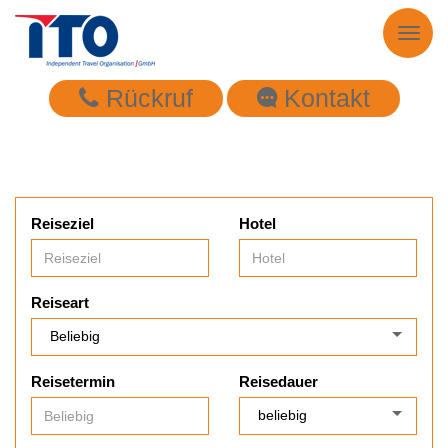
Toggl
naviga
Rückruf
Kontakt
Reiseziel
Hotel
Reiseart
Reisetermin
Reisedauer