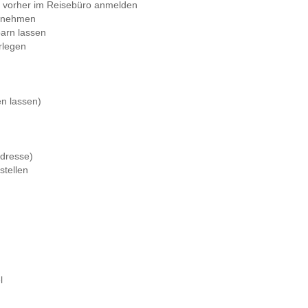
n vorher im Reisebüro anmelden
itnehmen
barn lassen
rlegen
en lassen)
dresse)
stellen
l