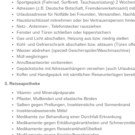
Sportgepäck (Fahrrad, Surfbrett, Tauchausrüstung) 2 Woche
Adressen (z.B. Deutsche Botschaft, Fremdenverkehrsamt) m
Urlaubsadresse für Notfälle bei Freunden, Verwandten, Nach
Haustürschlüssel mitnehmen oder bei Vertrauensperson hinte
Netz-, Antennen-, Telefonstecker rausziehen
Fenster und Türen schließen oder kippen/sichern
Gas und Licht abschalten, Heizung aus bzw. niedrig stellen
Kühl- und Gefrierschrank abschalten bzw. abtauen (Türen off
Wasser abdrehen (speziell Geschirrspüler/Waschmaschine)
Müll wegbringen
Anrufbeantworter vorbereiten
Gepäckstücke mit Adressanhängern versehen (auch Urlaubsa
Koffer und Handgepäck mit sämtlichen Reiseunterlagen bereit
3. Reiseapotheke
Vitamin- und Mineralpräparate
Pflaster, Mullbinden und elastische Binden
Salben gegen Prellungen, Insektenstiche und Sonnenbrand
Insektenabweisende Mittel
Medikamte zur Behandlung einer Durchfall-Erkrankung
Medikamente gegen Erkältungskrankheiten und Schmerzmitte
Medikamente gegen Reisekrankheit/Übelkeit
Medikamente gegen Kreislaufbeschwerden