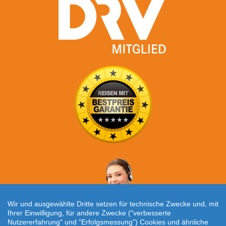
Wir und ausgewählte Dritte setzen für technische Zwecke und, mit
Ihrer Einwilligung, für andere Zwecke ("verbesserte
Nutzererfahrung" und "Erfolgsmessung") Cookies und ähnliche