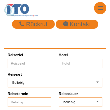
Toggl
naviga
Rückruf
Kontakt
Reiseziel
Hotel
Reiseart
Reisetermin
Reisedauer