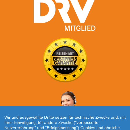
Wir und ausgewählte Dritte setzen für technische Zwecke und, mit
Ihrer Einwilligung, für andere Zwecke ("verbesserte
Nutzererfahrung" und "Erfolgsmessung") Cookies und ähnliche