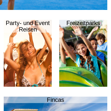
Party- und Event
Freizeitparks
Reisen
Fincas