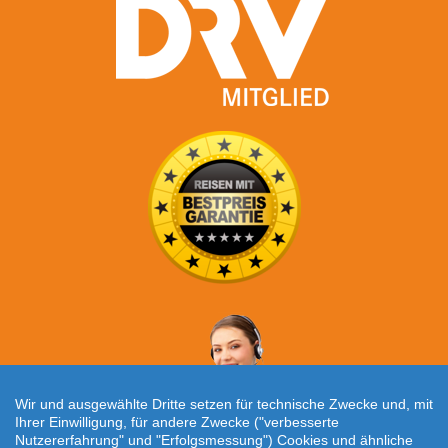
Wir und ausgewählte Dritte setzen für technische Zwecke und, mit
Ihrer Einwilligung, für andere Zwecke ("verbesserte
Nutzererfahrung" und "Erfolgsmessung") Cookies und ähnliche