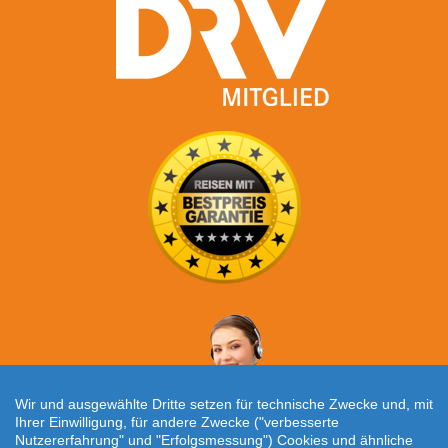
Wir und ausgewählte Dritte setzen für technische Zwecke und, mit
Ihrer Einwilligung, für andere Zwecke ("verbesserte
Nutzererfahrung" und "Erfolgsmessung") Cookies und ähnliche