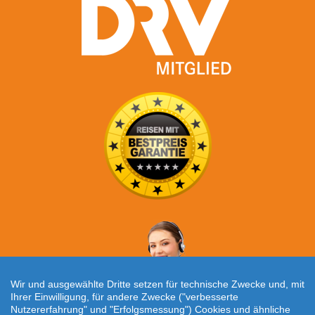
Wir und ausgewählte Dritte setzen für technische Zwecke und, mit
Ihrer Einwilligung, für andere Zwecke ("verbesserte
Nutzererfahrung" und "Erfolgsmessung") Cookies und ähnliche