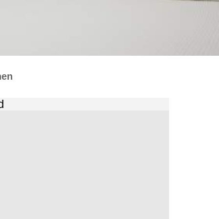
hen
d