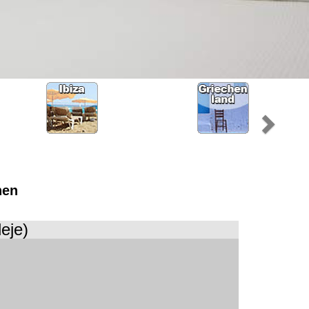
hen
eje)