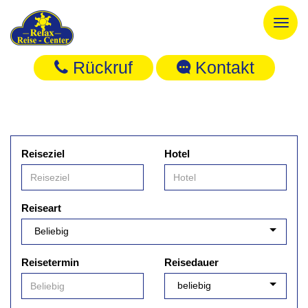
Toggl
naviga
Rückruf
Kontakt
Reiseziel
Hotel
Reiseart
Reisetermin
Reisedauer